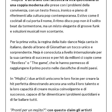
una coppia moderna
alle prese con i problemi della
convivenza, con un testo fresco, ironico e pieno di
riferimenti alla cultura pop contemporanea. Estivo come il
cocktail di cui porta il nome, il ritmo disco pop non è il solito
beat da tormentone, ma un misto elegante di groove funk
e soluzioni musicali non scontante.
Per la prima volta, la regina della italo-dance Neja canta in
italiano, dando al brano di Gionathan un tocco unico e
sorprendente. Neja è conosciuta a livello internazionale per
la sua carriera di successo e per hit da millioni ci copie come
“Restless” o “The game”, che le hanno permesso di
raggiungere il primo posto nelle classifiche di molti paesi.
In “Mojito”, i due artisti uniscono le loro forze per creare la
hit perfetta dimostrando ancora una volta il loro talento e
la loro capacità di creare musica coinvolgente e di
successo, capace di far dimenticare i problemi quotidiani e
di far ballare tutti.
“Pronti per un mojito?”:
con questo claim gli artisti