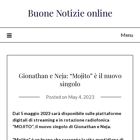
Skip
Buone Notizie online
to
content
Menu
Gionathan e Neja: “Mojito” è il nuovo
singolo
Posted on
May 4, 2023
Dal 5 maggio 2023 sarà disponibile sulle piattaforme
digitali di streaming e in rotazione radiofonica
“MOJITO”, il nuovo singolo di Gionathan e Neja.
“Mojito” è un brano che racconta la vita quotidiana di