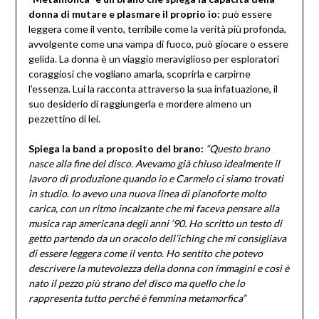
donna di mutare e plasmare il proprio io:
può essere
leggera come il vento, terribile come la verità più profonda,
avvolgente come una vampa di fuoco, può giocare o essere
gelida. La donna è un viaggio meraviglioso per esploratori
coraggiosi che vogliano amarla, scoprirla e carpirne
l’essenza. Lui la racconta attraverso la sua infatuazione, il
suo desiderio di raggiungerla e mordere almeno un
pezzettino di lei.
Spiega la band a proposito del brano:
“Questo brano
nasce alla fine del disco. Avevamo già chiuso idealmente il
lavoro di produzione quando io e Carmelo ci siamo trovati
in studio. Io avevo una nuova linea di pianoforte molto
carica, con un ritmo incalzante che mi faceva pensare alla
musica rap americana degli anni ‘90. Ho scritto un testo di
getto partendo da un oracolo dell’iching che mi consigliava
di essere leggera come il vento. Ho sentito che potevo
descrivere la mutevolezza della donna con immagini e così è
nato il pezzo più strano del disco ma quello che lo
rappresenta tutto perché è femmina metamorfica”