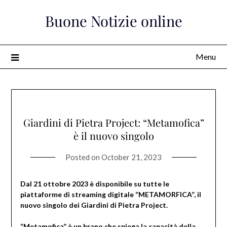
Skip
Buone Notizie online
to
content
Menu
Giardini di Pietra Project: “Metamofica”
è il nuovo singolo
Posted on
October 21, 2023
Dal 21 ottobre 2023 è disponibile su tutte le
piattaforme di streaming digitale “METAMORFICA”, il
nuovo singolo dei Giardini di Pietra Project.
“Metamofica” è un brano che spiega la capacità della