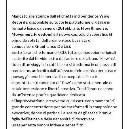
Mandato alle stampe dall’etichetta indipendente
Wow
Records
, disponibile su tutte le piattaforme digitali e in
formato fisico da
venerdì 20 febbraio
,
Flow
(
Impulse,
Movement, Freedom
) è il nuovo capitolo discografico (il
primo da solista) dell’ardimentoso bassista e
compositore
Gianfranco De Lisi
.
Sette i brani che formano il CD, tutte composizioni originali
scaturite dal fervido estro dell’autore dell’album. “Flow” dà
l’idea di un viaggio in cui il basso si trasforma in un mezzo di
narrazione, arricchito dall’utilizzo dell’elettronica per creare
paesaggi sonori immersivi. Il concept del disco è
improntato sul concetto di “flow” come stato mentale di
totale immersione e libertà creativa. Tutti i brani nascono
da un’intensa pratica quotidiana dedicata
all’improvvisazione, attraverso cui si catturano momenti di
grande concentrazione per poi trasformarli in composizione
evocative, dense di pathos. La scelta degli stessi brani è
figlia dell’istinto e della necessità di descrivere
un’esperienza sonora intima e senza filtri.