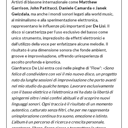
Artisti di blasone internazionale come
Matthew
Garrison
,
John Patitucci
,
Daniele Camarda
e
Janek
Gwizdala
, ma anche i mondi sonori legati alla world music,
al minimalismo e alla sperimentazione elettronica,
rappresentano le influenze più importanti per
De Lisi
. Il
disco si caratterizza per l’uso esclusivo del basso come
unico strumento, impreziosito da effetti elettronici e
dall’utilizzo della voce per enfatizzare alcune melodie. Il
risultato è una dimensione sonora che fonde ambient,
groove e improvvisazione, offrendo un’esperienza di
ascolto profonda e ipnotica.
Gianfranco De Lisi entra così nelle pieghe di “Flow”: «
Sono
felice di condividere con voi il mio nuovo disco, un progetto
nato da lunghe sessioni di improvvisazione che porto avanti
nel mio studio da qualche tempo. Lavorare esclusivamente
con il basso elettrico e l’elettronica mi ha dato la libertà di
spingermi oltre i miei confini abituali e di scoprire nuovi
linguaggi sonori. Ogni traccia è il risultato di un momento
autentico, catturato senza filtri, che per me rappresenta
un’esplorazione continua tra suono, emozione e istinto.
L’album è un percorso di ricerca e crescita personale,
spontaneo, libero. Spero riesca a trasmettere la stessa