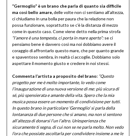
“Germoglio” è un brano che parla di quanto sia difficile
ma così bello amare,
delle volte non ci sentiamo all’altezza,
ci chiudiamo in una bolla per paura che la relazione non
possa funzionare, soprattutto se c’è la distanza di mezzo
come in questo caso. Come viene detto nella prima strofa
“l’amore è una tempesta, ci porta in mare aperto”:
se ci
pensiamo bene è davvero così ma noi dobbiamo avere il
coraggio di affrontarlo questo mare, che per quanto grande
e spaventoso sembra, in realtà ci accoglie. Dobbiamo solo
aspettare il momento giusto e credere in noi stessi.
Commenta l’artista a proposito del brano:
“
Questo
progetto per me è molto importante, lo vedo come
l’inaugurazione di una nuova versione di me: più sicura di
sé, più spensierata e amante della vita. Spero che la mia
musica possa essere un momento di condivisione per tutti.
In questo brano in particolare ‘Germoglio’ si parla della
lontananza di due persone che si amano, ma non si sentono
all’altezza di donarsi l’un l’altro. Un’esperienza che
sicuramente ti segna, di cui non se ne parla molto. Non vedo
l’ora che possiate ascoltarla per condividere insieme a me le