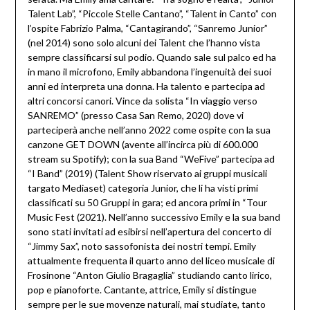
Talent Lab”, “Piccole Stelle Cantano”, “Talent in Canto” con
l’ospite Fabrizio Palma, “Cantagirando”, “Sanremo Junior”
(nel 2014) sono solo alcuni dei Talent che l’hanno vista
sempre classificarsi sul podio. Quando sale sul palco ed ha
in mano il microfono, Emily abbandona l’ingenuità dei suoi
anni ed interpreta una donna. Ha talento e partecipa ad
altri concorsi canori. Vince da solista “In viaggio verso
SANREMO” (presso Casa San Remo, 2020) dove vi
parteciperà anche nell’anno 2022 come ospite con la sua
canzone GET DOWN (avente all’incirca più di 600.000
stream su Spotify); con la sua Band “WeFive” partecipa ad
“I Band” (2019) (Talent Show riservato ai gruppi musicali
targato Mediaset) categoria Junior, che li ha visti primi
classificati su 50 Gruppi in gara; ed ancora primi in “Tour
Music Fest (2021). Nell’anno successivo Emily e la sua band
sono stati invitati ad esibirsi nell’apertura del concerto di
“Jimmy Sax”, noto sassofonista dei nostri tempi. Emily
attualmente frequenta il quarto anno del liceo musicale di
Frosinone “Anton Giulio Bragaglia” studiando canto lirico,
pop e pianoforte. Cantante, attrice, Emily si distingue
sempre per le sue movenze naturali, mai studiate, tanto