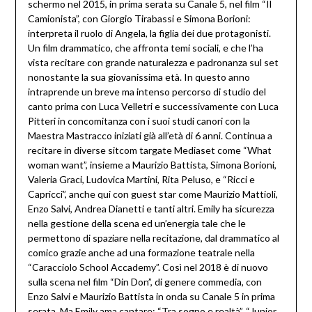
schermo nel 2015, in prima serata su Canale 5, nel film “Il
Camionista”, con Giorgio Tirabassi e Simona Borioni:
interpreta il ruolo di Angela, la figlia dei due protagonisti.
Un film drammatico, che affronta temi sociali, e che l’ha
vista recitare con grande naturalezza e padronanza sul set
nonostante la sua giovanissima età. In questo anno
intraprende un breve ma intenso percorso di studio del
canto prima con Luca Velletri e successivamente con Luca
Pitteri in concomitanza con i suoi studi canori con la
Maestra Mastracco iniziati già all’età di 6 anni. Continua a
recitare in diverse sitcom targate Mediaset come “What
woman want”, insieme a Maurizio Battista, Simona Borioni,
Valeria Graci, Ludovica Martini, Rita Peluso, e “Ricci e
Capricci”, anche qui con guest star come Maurizio Mattioli,
Enzo Salvi, Andrea Dianetti e tanti altri. Emily ha sicurezza
nella gestione della scena ed un’energia tale che le
permettono di spaziare nella recitazione, dal drammatico al
comico grazie anche ad una formazione teatrale nella
“Caracciolo School Accademy”. Così nel 2018 è di nuovo
sulla scena nel film “Din Don”, di genere commedia, con
Enzo Salvi e Maurizio Battista in onda su Canale 5 in prima
serata. Ma Emily ama cantare: “Tra sogno e realtà”, “Junior