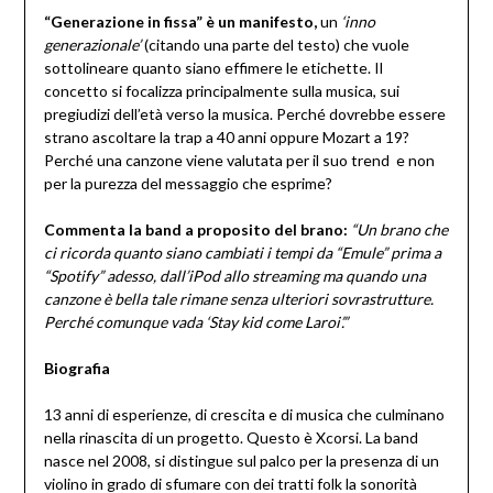
“Generazione in fissa” è un manifesto,
un
‘inno
generazionale’
(citando una parte del testo) che vuole
sottolineare quanto siano effimere le etichette. Il
concetto si focalizza principalmente sulla musica, sui
pregiudizi dell’età verso la musica. Perché dovrebbe essere
strano ascoltare la trap a 40 anni oppure Mozart a 19?
Perché una canzone viene valutata per il suo trend e non
per la purezza del messaggio che esprime?
Commenta la band a proposito del brano:
“Un brano che
ci ricorda quanto siano cambiati i tempi da “Emule” prima a
“Spotify” adesso, dall’iPod allo streaming ma quando una
canzone è bella tale rimane senza ulteriori sovrastrutture.
Perché comunque vada ‘Stay kid come Laroi’.”
Biografia
13 anni di esperienze, di crescita e di musica che culminano
nella rinascita di un progetto. Questo è Xcorsi. La band
nasce nel 2008, si distingue sul palco per la presenza di un
violino in grado di sfumare con dei tratti folk la sonorità