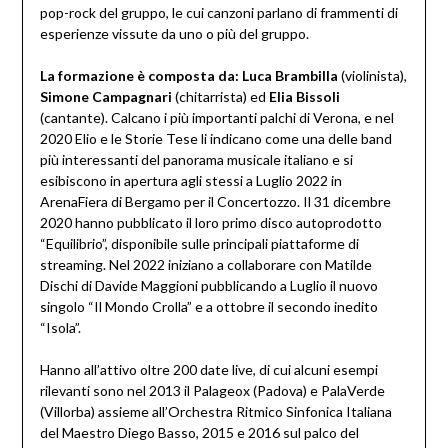
pop-rock del gruppo, le cui canzoni parlano di frammenti di
esperienze vissute da uno o più del gruppo.
La formazione è composta da: Luca Brambilla
(violinista),
Simone Campagnari
(chitarrista) ed
Elia Bissoli
(cantante). Calcano i più importanti palchi di Verona, e nel
2020 Elio e le Storie Tese li indicano come una delle band
più interessanti del panorama musicale italiano e si
esibiscono in apertura agli stessi a Luglio 2022 in
ArenaFiera di Bergamo per il Concertozzo. Il 31 dicembre
2020 hanno pubblicato il loro primo disco autoprodotto
“Equilibrio”, disponibile sulle principali piattaforme di
streaming. Nel 2022 iniziano a collaborare con Matilde
Dischi di Davide Maggioni pubblicando a Luglio il nuovo
singolo “Il Mondo Crolla” e a ottobre il secondo inedito
“Isola”.
Hanno all’attivo oltre 200 date live, di cui alcuni esempi
rilevanti sono nel 2013 il Palageox (Padova) e PalaVerde
(Villorba) assieme all’Orchestra Ritmico Sinfonica Italiana
del Maestro Diego Basso, 2015 e 2016 sul palco del