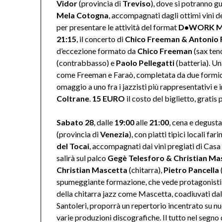
Vidor
(provincia di
Treviso
), dove si potranno gu
Mela Cotogna
, accompagnati dagli ottimi vini de
per presentare le attività del format
D•WORK M
21:15
, il concerto di
Chico Freeman & Antonio F
d’eccezione formato da
Chico Freeman
(sax ten
(contrabbasso) e
Paolo Pellegatti
(batteria). Un
come Freeman e Faraò, completata da due formida
omaggio a uno fra i jazzisti più rappresentativi e 
Coltrane
.
15 EURO
il costo del biglietto, gratis 
Sabato 28
, dalle
19:00
alle
21:00
, cena e degust
(provincia di
Venezia
), con piatti tipici locali far
del Tocai
, accompagnati dai vini pregiati di Casa
salirà sul palco
Gegè Telesforo & Christian Ma
Christian Mascetta
(chitarra),
Pietro Pancella
spumeggiante formazione, che vede protagonisti 
della chitarra jazz come Mascetta, coadiuvati dal
Santoleri, proporrà un repertorio incentrato su nu
varie produzioni discografiche. Il tutto nel segno 