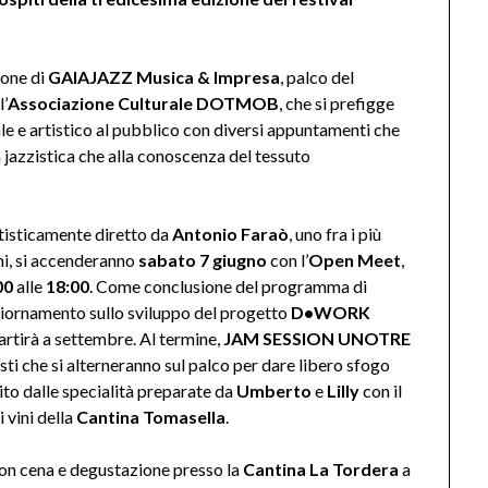
ione di
GAIAJAZZ Musica & Impresa
, palco del
l’
Associazione Culturale DOTMOB
, che si prefigge
rale e artistico al pubblico con diversi appuntamenti che
ra jazzistica che alla conoscenza del tessuto
artisticamente diretto da
Antonio Faraò
, uno fra i più
nni, si accenderanno
sabato 7 giugno
con l’
Open Meet
,
00
alle
18:00
. Come conclusione del programma di
ggiornamento sullo sviluppo del progetto
D•WORK
partirà a settembre. Al termine,
JAM SESSION UNOTRE
ti che si alterneranno sul palco per dare libero sfogo
hito dalle specialità preparate da
Umberto
e
Lilly
con il
i vini della
Cantina Tomasella
.
 con cena e degustazione presso la
Cantina La Tordera
a