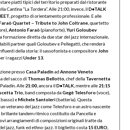
stare piatti tipici del territorio preparati dal ristorante
lla Cantina “La Tordera”. Alle 21:00, invece, il
D•TALK
EET
, progetto di orientamento professionale. E alle
araò Quartet – Tribute to John Coltrane
, quartetto
ore),
Antonio Faraò
(pianoforte),
Yuri Goloubev
a formazione diretta da due star del jazz internazionale,
bili partner quali Goloubev e Pellegatti, che renderà
influenti della storia: il sassofonista e compositore
John
per i ragazzi
Under 13
.
azione presso
Casa Paladin
ad
Annone Veneto
ina del sacco di
Thomas Bellotto
, chef della
Tavernetta
 Paladin. Alle
21:00
, ancora il
D•TALK
, mentre alle
21:15
scetta Trio
, band composta da
Gegè Telesforo
(voce),
(basso) e
Michele Santoleri
(batteria). Questa
un veterano del jazz come Telesforo e un astro nascente
 brillante tandem ritmico costituito da Pancella e
ovi arrangiamenti di composizioni originali tratte da
del jazz, funk ed ethno-jazz. Il biglietto costa
15 EURO
,