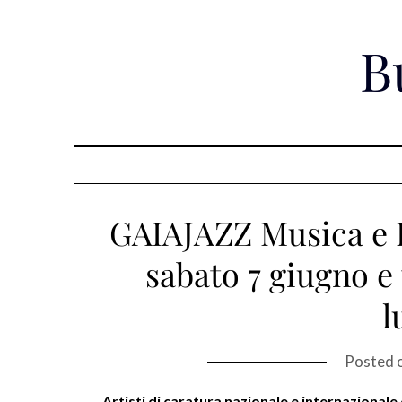
Skip
to
B
content
GAIAJAZZ Musica e
sabato 7 giugno e
l
Posted 
Artisti di caratura nazionale e internazionale 