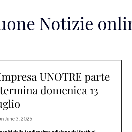
uone Notizie onli
 Impresa UNOTRE parte
 termina domenica 13
uglio
on
June 3, 2025
ospiti della tredicesima edizione del festival