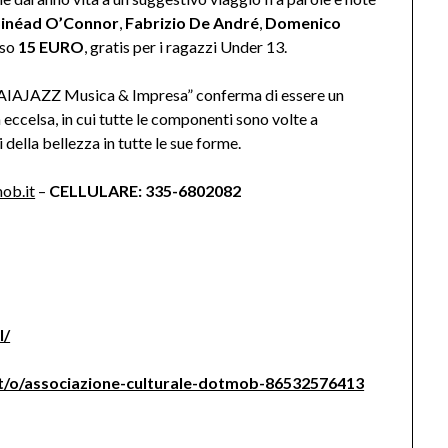
Sinéad O’Connor
,
Fabrizio De André
,
Domenico
sso
15 EURO
, gratis per i ragazzi Under 13.
“GAIAJAZZ Musica & Impresa” conferma di essere un
à eccelsa, in cui tutte le componenti sono volte a
della bellezza in tutte le sue forme.
ob.it
–
CELLULARE: 335-6802082
l/
it/o/associazione-culturale-dotmob-86532576413