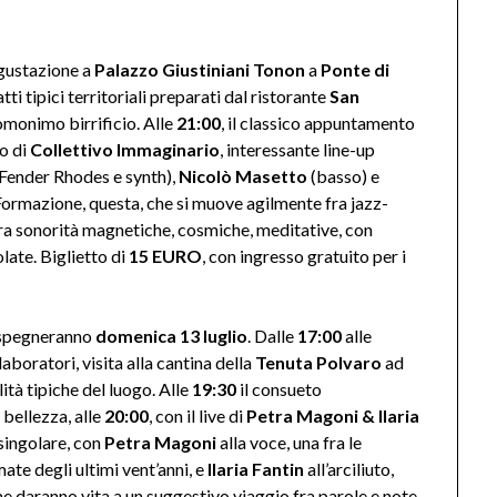
egustazione a
Palazzo Giustiniani Tonon
a
Ponte di
tti tipici territoriali preparati dal ristorante
San
’omonimo birrificio. Alle
21:00
, il classico appuntamento
to di
Collettivo Immaginario
, interessante line-up
Fender Rhodes e synth),
Nicolò Masetto
(basso) e
 Formazione, questa, che si muove agilmente fra jazz-
tra sonorità magnetiche, cosmiche, meditative, con
late. Biglietto di
15 EURO
, con ingresso gratuito per i
i spegneranno
domenica 13 luglio
. Dalle
17:00
alle
 laboratori, visita alla cantina della
Tenuta Polvaro
ad
ità tipiche del luogo. Alle
19:30
il consueto
n bellezza, alle
20:00
, con il live di
Petra Magoni & Ilaria
singolare, con
Petra Magoni
alla voce, una fra le
ate degli ultimi vent’anni, e
Ilaria Fantin
all’arciliuto,
me daranno vita a un suggestivo viaggio fra parole e note