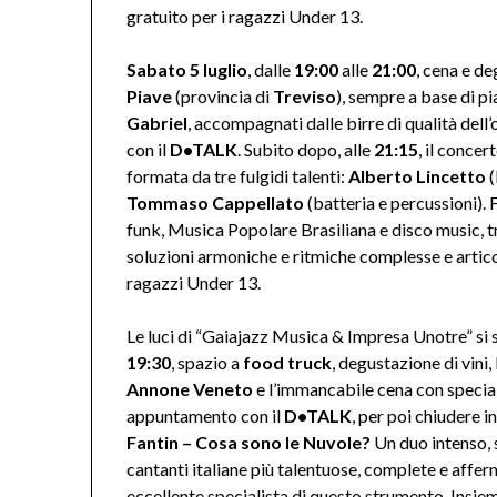
gratuito per i ragazzi Under 13.
Sabato 5 luglio
, dalle
19:00
alle
21:00
, cena e d
Piave
(provincia di
Treviso
), sempre a base di pia
Gabriel
, accompagnati dalle birre di qualità dell
con il
D•TALK
. Subito dopo, alle
21:15
, il concer
formata da tre fulgidi talenti:
Alberto Lincetto
(
Tommaso Cappellato
(batteria e percussioni).
funk, Musica Popolare Brasiliana e disco music, 
soluzioni armoniche e ritmiche complesse e artico
ragazzi Under 13.
Le luci di “Gaiajazz Musica & Impresa Unotre” s
19:30
, spazio a
food truck
, degustazione di vini,
Annone Veneto
e l’immancabile cena con special
appuntamento con il
D•TALK
, per poi chiudere i
Fantin – Cosa sono le Nuvole?
Un duo intenso, 
cantanti italiane più talentuose, complete e afferm
eccellente specialista di questo strumento. Insie