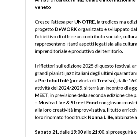
veneto
Cresce l’attesa per
UNOTRE
, la tredicesima ediz
progetto
D•WORK
organizzato e sviluppato dal
l’obiettivo di offrire un contributo sociale, cultu
rappresentano i tanti aspetti legati sia alla cultu
imprenditoriale e produttivo del territorio.
I riflettori sull’edizione 2025 di questo festival, 
grandi pianisti jazz italiani degli ultimi quarant’a
a
Portobuffolè
(provincia di
Treviso
), dalle
16:
attività del 2024/2025, si terrà un incontro di a
MEET
, in previsione della seconda edizione che 
– Musica Live & Street Food
con giovani musicis
alla loro creatività improvvisativa. Il tutto arricc
loro rinomato food truck
Nonna Lille
, abbinate a
Sabato 21
, dalle
19:00
alle
21:00
, si proseguirà