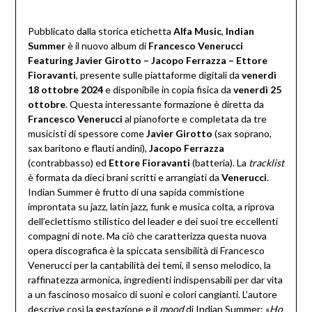
Pubblicato dalla storica etichetta
Alfa Music
,
Indian
Summer
è il nuovo album di
Francesco Venerucci
Featuring Javier Girotto – Jacopo Ferrazza – Ettore
Fioravanti
, presente sulle piattaforme digitali da
venerdì
18 ottobre 2024
e disponibile in copia fisica da
venerdì 25
ottobre
. Questa interessante formazione è diretta da
Francesco Venerucci
al pianoforte e completata da tre
musicisti di spessore come
Javier Girotto
(sax soprano,
sax baritono e flauti andini),
Jacopo Ferrazza
(contrabbasso) ed
Ettore Fioravanti
(batteria). La
tracklist
è formata da dieci brani scritti e arrangiati da
Venerucci
.
Indian Summer è frutto di una sapida commistione
improntata su jazz, latin jazz, funk e musica colta, a riprova
dell’eclettismo stilistico del leader e dei suoi tre eccellenti
compagni di note. Ma ciò che caratterizza questa nuova
opera discografica è la spiccata sensibilità di Francesco
Venerucci per la cantabilità dei temi, il senso melodico, la
raffinatezza armonica, ingredienti indispensabili per dar vita
a un fascinoso mosaico di suoni e colori cangianti. L’autore
descrive così la gestazione e il
mood
di Indian Summer: «
Ho