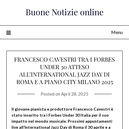
Skip
Buone Notizie online
to
content
Menu
FRANCESCO CAVESTRI TRA I FORBES
UNDER 30 ATTESO
ALL’INTERNATIONAL JAZZ DAY DI
ROMA E A PIANO CITY MILANO 2025
Posted on
April 28, 2025
Il giovane pianista e produttore Francesco Cavestri è
stato inserito tra i Forbes Under 30 Italia per il suo
impatto nel mondo musicale. Prossimi appuntamenti
live all’International Jazz Day di Roma il 30 aprile e a