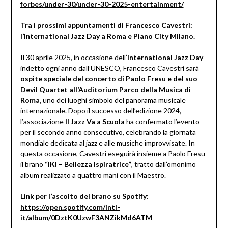
forbes/under-30/under-30-2025-entertainment/
Tra i prossimi appuntamenti di Francesco Cavestri:
l’International Jazz Day a Roma e Piano City Milano.
Il 30 aprile 2025, in occasione dell’
International Jazz Day
indetto ogni anno dall’UNESCO, Francesco Cavestri sarà
ospite speciale del concerto di Paolo Fresu e del suo
Devil Quartet all’Auditorium Parco della Musica di
Roma,
uno dei luoghi simbolo del panorama musicale
internazionale. Dopo il successo dell’edizione 2024,
l’associazione
Il Jazz Va a Scuola
ha confermato l’evento
per il secondo anno consecutivo, celebrando la giornata
mondiale dedicata al jazz e alle musiche improvvisate. In
questa occasione, Cavestri eseguirà insieme a Paolo Fresu
il brano
“IKI – Bellezza Ispiratrice”
, tratto dall’omonimo
album realizzato a quattro mani con il Maestro.
Link per l’ascolto del brano su Spotify:
https://open.spotify.com/intl-
it/album/0DztK0UzwF3ANZikMd6ATM