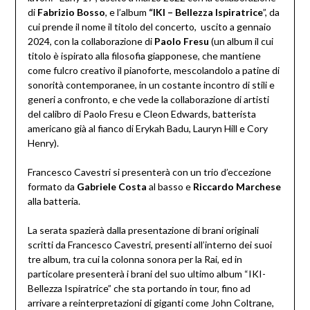
di
Fabrizio Bosso
, e l’album
“IKI – Bellezza Ispiratrice
”, da
cui prende il nome il titolo del concerto, uscito a gennaio
2024, con la collaborazione di
Paolo Fresu
(un album il cui
titolo è ispirato alla filosofia giapponese, che mantiene
come fulcro creativo il pianoforte, mescolandolo a patine di
sonorità contemporanee, in un costante incontro di stili e
generi a confronto, e che vede la collaborazione di artisti
del calibro di Paolo Fresu e Cleon Edwards, batterista
americano già al fianco di Erykah Badu, Lauryn Hill e Cory
Henry).
Francesco Cavestri si presenterà con un trio d’eccezione
formato da
Gabriele Costa
al basso e
Riccardo Marchese
alla batteria.
La serata spazierà dalla presentazione di brani originali
scritti da Francesco Cavestri, presenti all’interno dei suoi
tre album, tra cui la colonna sonora per la Rai, ed in
particolare presenterà i brani del suo ultimo album “IKI-
Bellezza Ispiratrice” che sta portando in tour, fino ad
arrivare a reinterpretazioni di giganti come John Coltrane,