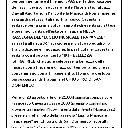
per Summertime e il Premio IJVAS per la divulgazione
del jazz ricevuto in occasione dell’International Jazz
Day all’Auditorium Parco della Musica di Roma insieme
ai grandi del Jazz italiano, Francesco Cavestri si
esibisce per la prima volta in uno degli eventi più attesi
e più importanti dell’estate a Trapani NELLA
RASSEGNA DEL “LUGLIO MUSICALE TRAPANESE”
arrivata alla sua 76° stagione nel virtuoso equilibrio
tra tradizione e innovazione. In particolare, Cavestri si
esibirà con il suo concerto “IKI – BELLEZZA
ISPIRATRICE, che vuole celebrare la bellezza della
musica con atmosfere di jazz contemporaneo che si
contaminano con altri generi, il tutto
in uno dei luoghi
più suggestivi di Trapani, nel CHIOSTRO DI SAN
DOMENICO.
Venerdì
23 agosto alle ore 21,00
il pianista compositore
Francesco Cavestri
classe 2003 (premiato come il più
giovane tra i migliori Nuovi Talenti dalla Rivista Musica Jazz)
presenta, nell’ambito della rassegna “
Luglio Musicale
Trapanese” nel Chiostro di San Domenico
i suoi ultimi
lavori: “Early 17”, uscito a marzo 2022 con la collaborazione