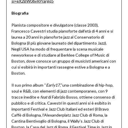
si=eX2BW06vRPrargq5
Biografia
Pianista compositore e divulgatore (classe 2003),
Francesco Cavestri studia pianoforte dall’età di 4 anni e si
laurea a 20 anni in pianoforte jazz al Conservatorio di
Bologna (il più giovane laureato del dipartimento Jazz).
Negli USA ha modo di frequentare la scena musicale
newyorkese e di studiare al Berklee College of Music di
Boston, dove conosce un gruppo di musicisti americani con
cui si esibirà in importanti rassegne estive a Bologna e a
Boston.
Il suo primo album “
Early17,”
una combinazione di hip-hop,
soul e R&B, con elementi di jazz contemporaneo, con 9
tracce inedite e
feat
di Fabrizio Bosso, ottiene consenso di
pubblico e di critica. Cavestri in questi anni si è esibito in
importanti Festival e Jazz Club italiani ed esteri (il Bravo
Caffè di Bologna, l’Alexanderplatz Jazz Club di Roma, la
Cantina Bentivoglio di Bologna, il Wally’s Jazz Club di
Boston, la Casa del Jazz di Roma, il Festival Time in Jazz in