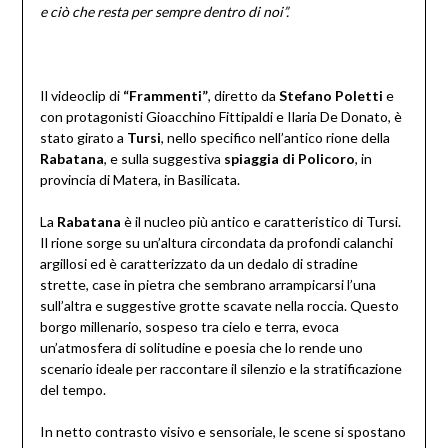
e ciò che resta per sempre dentro di noi”.
Il videoclip di
“Frammenti”
, diretto da
Stefano Poletti
e
con protagonisti Gioacchino Fittipaldi e Ilaria De Donato, è
stato girato a
Tursi
, nello specifico nell’antico rione della
Rabatana
, e sulla suggestiva
spiaggia di Policoro
, in
provincia di Matera, in Basilicata.
La
Rabatana
è il nucleo più antico e caratteristico di Tursi.
Il rione sorge su un’altura circondata da profondi calanchi
argillosi ed è caratterizzato da un dedalo di stradine
strette, case in pietra che sembrano arrampicarsi l’una
sull’altra e suggestive grotte scavate nella roccia. Questo
borgo millenario, sospeso tra cielo e terra, evoca
un’atmosfera di solitudine e poesia che lo rende uno
scenario ideale per raccontare il silenzio e la stratificazione
del tempo.
In netto contrasto visivo e sensoriale, le scene si spostano