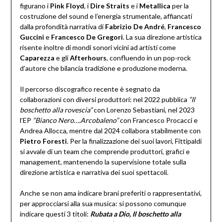
figurano i
Pink Floyd
, i
Dire Straits
e i
Metallica
per la
costruzione del sound e l’energia strumentale, affiancati
dalla profondità narrativa di
Fabrizio De André
,
Francesco
Guccini
e
Francesco De Gregori
. La sua direzione artistica
risente inoltre di mondi sonori vicini ad artisti come
Caparezza
e gli
Afterhours
, confluendo in un pop-rock
d’autore che bilancia tradizione e produzione moderna.
Il percorso discografico recente è segnato da
collaborazioni con diversi produttori: nel 2022 pubblica
“Il
boschetto alla rovescia”
con Lorenzo Sebastiani, nel 2023
l’EP
“Bianco Nero….Arcobaleno”
con Francesco Procacci e
Andrea Allocca, mentre dal 2024 collabora stabilmente con
Pietro Foresti
. Per la finalizzazione dei suoi lavori, Fittipaldi
si avvale di un team che comprende produttori, grafici e
management, mantenendo la supervisione totale sulla
direzione artistica e narrativa dei suoi spettacoli.
Anche se non ama indicare brani preferiti o rappresentativi,
per approcciarsi alla sua musica: si possono comunque
indicare questi 3 titoli:
Rubata a Dio, Il boschetto alla