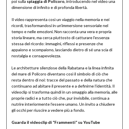
poi sulla
spiaggia di Policoro
, introducendo nel video una
dimensione di infinito e di profonda libertà.
Il video rappresenta così un viaggio nella memoria e nei
ricordi, trasformandosi in un’immersione sensoriale nel
tempo e nelle emozioni. Non racconta una vera e propria
storia lineare, ma cerca piuttosto di catturare l’essenza
stessa del ricordo: immagini, riflessi e presenze che
appaiono e scompaiono, lasciando dietro di sé una scia di
nostalgia e consapevolezza.
Le architetture silenziose della Rabatana e la linea infinita
del mare di Policoro diventano così il simbolo di ciò che
resta dentro di noi: tracce del passato e della natura che
continuano ad abitare il presente e a definirne l’identità. Il
videoclip si trasforma quindi in un omaggio alla memoria, alle
proprie radici e a tutto ciò che, pur invisibile, continua a
nutrire interiormente l’essere umano. Un invito a chiudere
gli occhi per riuscire a vedere più a fondo.
Guarda il videoclip di “Frammenti” su YouTube