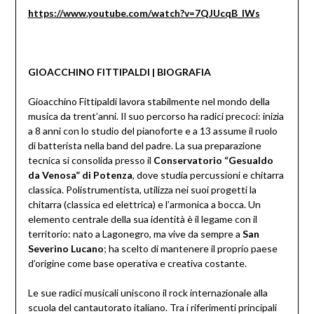
https://www.youtube.com/watch?v=7QJUcqB_lWs
GIOACCHINO FITTIPALDI | BIOGRAFIA
Gioacchino Fittipaldi lavora stabilmente nel mondo della
musica da trent’anni. Il suo percorso ha radici precoci: inizia
a 8 anni con lo studio del pianoforte e a 13 assume il ruolo
di batterista nella band del padre. La sua preparazione
tecnica si consolida presso il
Conservatorio “Gesualdo
da Venosa” di Potenza
, dove studia percussioni e chitarra
classica. Polistrumentista, utilizza nei suoi progetti la
chitarra (classica ed elettrica) e l’armonica a bocca. Un
elemento centrale della sua identità è il legame con il
territorio: nato a Lagonegro, ma vive da sempre a
San
Severino Lucano
; ha scelto di mantenere il proprio paese
d’origine come base operativa e creativa costante.
Le sue radici musicali uniscono il rock internazionale alla
scuola del cantautorato italiano. Tra i riferimenti principali