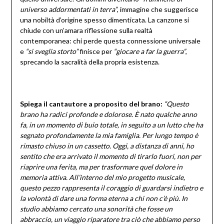
universo addormentati in terra”
, immagine che suggerisce
una nobiltà d’origine spesso dimenticata. La canzone si
chiude con un’amara riflessione sulla realtà
contemporanea: chi perde questa connessione universale
e
“si sveglia storto”
finisce per
“giocare a far la guerra”
,
sprecando la sacralità della propria esistenza.
Spiega il cantautore a proposito del brano:
“Questo
brano ha radici profonde e dolorose. È nato qualche anno
fa, in un momento di buio totale, in seguito a un lutto che ha
segnato profondamente la mia famiglia. Per lungo tempo è
rimasto chiuso in un cassetto. Oggi, a distanza di anni, ho
sentito che era arrivato il momento di tirarlo fuori, non per
riaprire una ferita, ma per trasformare quel dolore in
memoria attiva. All’interno del mio progetto musicale,
questo pezzo rappresenta il coraggio di guardarsi indietro e
la volontà di dare una forma eterna a chi non c’è più. In
studio abbiamo cercato una sonorità che fosse un
abbraccio, un viaggio riparatore tra ciò che abbiamo perso