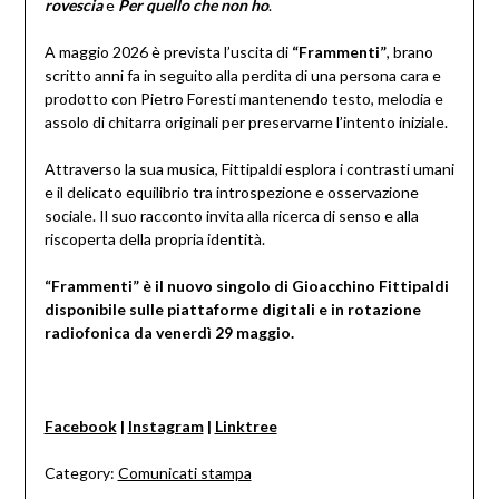
rovescia
e
Per quello che non ho
.
A maggio 2026 è prevista l’uscita di
“Frammenti”
, brano
scritto anni fa in seguito alla perdita di una persona cara e
prodotto con Pietro Foresti mantenendo testo, melodia e
assolo di chitarra originali per preservarne l’intento iniziale.
Attraverso la sua musica, Fittipaldi esplora i contrasti umani
e il delicato equilibrio tra introspezione e osservazione
sociale. Il suo racconto invita alla ricerca di senso e alla
riscoperta della propria identità.
“Frammenti” è il nuovo singolo di Gioacchino Fittipaldi
disponibile sulle piattaforme digitali e in rotazione
radiofonica da venerdì 29 maggio.
Facebook
|
Instagram
|
Linktree
Category:
Comunicati stampa