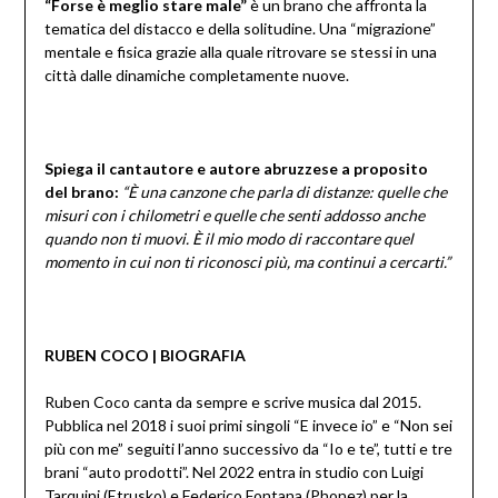
“Forse è meglio stare male”
è un brano che affronta la
tematica del distacco e della solitudine. Una “migrazione”
mentale e fisica grazie alla quale ritrovare se stessi in una
città dalle dinamiche completamente nuove.
Spiega il cantautore e autore abruzzese a proposito
del brano:
“È una canzone che parla di distanze: quelle che
misuri con i chilometri e quelle che senti addosso anche
quando non ti muovi. È il mio modo di raccontare quel
momento in cui non ti riconosci più, ma continui a cercarti.”
RUBEN COCO | BIOGRAFIA
Ruben Coco canta da sempre e scrive musica dal 2015.
Pubblica nel 2018 i suoi primi singoli “E invece io” e “Non sei
più con me” seguiti l’anno successivo da “Io e te”, tutti e tre
brani “auto prodotti”. Nel 2022 entra in studio con Luigi
Tarquini (Etrusko) e Federico Fontana (Phonez) per la