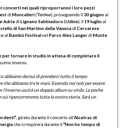
i concerti nei quali riproporranno i loro pezzi
est
di
Moncalieri
(
Torino
), proseguendo il
30 giugno
al
e Adria
di
Lignano Sabbiadoro
(
Udine
), il
19 luglio
al
stello di San Martino della Vaneza
di
Cervarese
to
al
Bambù Festival
nel
Parco Alex Langer
di
Monte
ne per tornare in studio in attesa di completare il
ossimo inverno.
co abbiamo deciso di prenderci tutto il tempo
ve che abbiamo tra le mani. Essendo noi noti per essere
 l’inverno uscirà un doppio album su vinile. Le poche
 cui ripercorreremo tutta la nostra storia. Sarà un
erdenti”
, girato durante il concerto all’
Alcatraz di
energia
che si respirerà durante il
“Non ho tempo di