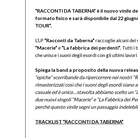
“RACCONTI DA TABERNA” è il nuovo vinile de
formato fisico e sarà disponibile dal 22 giug
TOUR”.
L’LP
“Racconti da Taberna”
raccoglie alcuni dei 
“Macerie”
e
“La fabbrica dei perdenti”.
Tutti i 
che unisce i suoni degli esordi con gli ultimi lavor
Spiega la band a proposito della nuova releas
“epiche” scorribande da ripercorrere nei nostri “
rimasterizzati così che i suoni degli esordi siano a
casuale ed è unico…stavolta abbiamo scelto un “a
due nuovi singoli “Macerie” e “La Fabbrica dei Perd
perché questo vinile segni un passaggio indelebi
TRACKLIST “RACCONTI DA TABERNA”