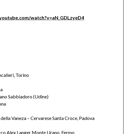
.youtube.com/watch?v=aN_GDLzyeD4
alieri, Torino
sa
nano Sabbiadoro (Udine)
ona
 della Vaneza – Cervarese Santa Croce, Padova
rco Alex Langer Monte Urano, Fermo