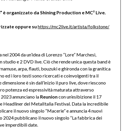
organizzato da Shining Production e MC² Live.
orizzate oppure su
https://mc2live.it/artista/folkstone/
a nel 2004 da un’idea di Lorenzo “Lore” Marchesi,
m studio e 2 DVD live. Ciò che rende unica questa band è
rnamuse, arpa, flauti, bouzuki e ghironda con la granitica
o ed i loro testi sono ricercati e coinvolgenti tra il
le dimensione è sin dall’inizio il puro live, dove riescono
loro potenza ed espressività maturata attraverso
el 2023 annunciano la
Reunion
con un’esibizione il 17
 Headliner del MetalItalia Festival. Data la incredibile
blicare il nuovo singolo “Macerie” e annuncia 4 nuovi
zo 2024 pubblicano il nuovo singolo “La fabbrica dei
ve imperdibili date.