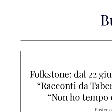
Skip
to
B
content
Folkstone: dal 22 giu
“Racconti da Tabern
“Non ho tempo 
Posted 