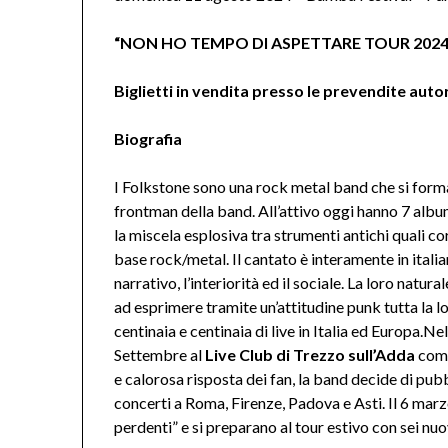
“NON HO TEMPO DI ASPETTARE TOUR 2024” è 
Biglietti in vendita presso le prevendite aut
Biografia
I Folkstone sono una rock metal band che si form
frontman della band. All’attivo oggi hanno 7 albu
la miscela esplosiva tra strumenti antichi quali co
base rock/metal. Il cantato è interamente in italian
narrativo, l’interiorità ed il sociale. La loro natura
ad esprimere tramite un’attitudine punk tutta la 
centinaia e centinaia di live in Italia ed Europa.N
Settembre al
Live Club di Trezzo sull’Adda
come
e calorosa risposta dei fan, la band decide di pub
concerti a Roma, Firenze, Padova e Asti. Il 6 mar
perdenti” e si preparano al tour estivo con sei nuo