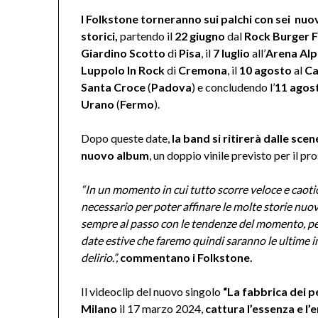
I
Folkstone
torneranno sui palchi con sei nuov
storici,
partendo il
22 giugno
dal
Rock Burger F
Giardino Scotto
di
Pisa
, il
7 luglio
all’
Arena Alp
Luppolo In Rock
di
Cremona
, il
10 agosto
al
Ca
Santa Croce
(
Padova
) e concludendo l’
11 agos
Urano
(
Fermo
).
Dopo queste date,
la band si ritirerà dalle sce
nuovo album
, un doppio vinile previsto per il pr
“In un momento in cui tutto scorre veloce e caoti
necessario per poter affinare le molte storie nuo
sempre al passo con le tendenze del momento, per
date estive che faremo quindi saranno le ultime in
delirio.”,
commentano i
Folkstone.
Il videoclip del nuovo singolo
“La fabbrica dei p
Milano
il 17 marzo 2024,
cattura l’essenza e l’