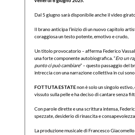
venerdì 6 giugno 2025.
Dal 5 giugno sarà disponibile anche il video gir
Il brano anticipa l’inizio di un nuovo capitolo art
coraggiosa un testo potente, emotivo e crudo,
Un titolo provocatorio – afferma Federico Vassall
una forte componente autobiografica. “
Ero un rag
punto ci può cambiare
” – questo passaggio del br
intreccia con una narrazione collettiva in cui son
FOTTUTA ESTATE
non è solo un singolo estivo,
vissuto sulla pelle e ha deciso di cantare senza filt
Con parole dirette e una scrittura intensa, Federico
spezzate, desiderio di rinascita e consapevolezza
La produzione musicale di Francesco Giacomello co