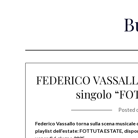
Skip
to
B
content
FEDERICO VASSALLO 
singolo “F
Posted 
Federico Vassallo torna sulla scena musicale 
playlist dell’estate: FOTTUTA ESTATE, disponib