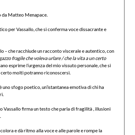
ato da Matteo Menapace.
istico per Vassallo, che si conferma voce dissacrante e
o – che racchiude un racconto viscerale e autentico, con
azzo fragile che voleva urlare / che la vita a un certo
ano esprime l’urgenza del mio vissuto personale, che si
o certo molti potranno riconoscersi.
 è uno sfogo poetico, un’istantanea emotiva di chi ha
ri.
 Vassallo firma un testo che parla di fragilità , illusioni
.
lora e dà ritmo alla voce e alle parole e rompe la