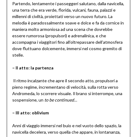
Partendo, lentamente i passeggeri salutano, dalla navicella,
una terra che era verde, florida, vulcani, fauna, palazzi e
millenni di civiltà, proiettati verso un nuovo futuro. La
melodia è paradossalmente soave e dolce e fa da cornice in
maniera molto armoniosa ad una scena che dovrebbe
essere rumorosa (propulsori) e adrenalinica, e che
accompagna i viaggitori fino all’oltrepassare dell’atmosfera
dove fluttuano dolcemente, immersi nel cosmo gremito di
stelle.
– II atto: la partenza
Il ritmo incalzante che apre il secondo atto, propulsori a
pieno regime, incrementano di velocità, sulla rotta verso
Andromeda, lo scorrere visuale. Il brano si interrompe, una
sospensione, un
to be continued
…
– III atto: oblivium
Anni di viaggio immersi nel buio e nel vuoto dello spazio, la
navicella decelera, verso quella che appare, in lontananza,