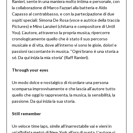
Ranieri, sente in una maniera molto intima e personale, con
la collaborazione di Marco Fazzari alla batteria e Aldo
Capasso al contrabbasso, e con la partecipazione di due
ospiti speciali: Simona De Rosa (voce e autrice della traccia
Pictures) e Mino Lanzieri (chitarra e compositore di Until
You). L’autore, attraverso la propria musica, ripercorre
cronologicamente quello che è stato il suo percorso
musicale e di vita, dove all’interno vi sono le gioie, dolori e
passioni raccontante in musica. “Ogni brano è una storia a
sé. Da qui inizia la mia storia” (Raff Ranieri).
Through your eyes
Un modo dolce e nostalgico di ricordare una persona
scomparsa improvvisamente e che lascia all’autore tutto
quello che oggi lo rappresenta, la musica, la sensibilità, la
passione. Da qui inizia la sua storia.
Still remember
Un veloce time laps, simile all’inarrestabile vai e vieni in
un’affollata metrò di New York all’ora di punta. L’autore si