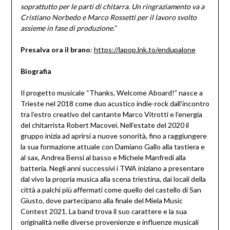
soprattutto per le parti di chitarra. Un ringraziamento va a
Cristiano Norbedo e Marco Rossetti per il lavoro svolto
assieme in fase di produzione.”
Presalva ora il brano
:
https://lapop.lnk.to/endupalone
Biografia
Il progetto musicale “Thanks, Welcome Aboard!” nasce a
Trieste nel 2018 come duo acustico indie-rock dall’incontro
tra l’estro creativo del cantante Marco Vitrotti e l’energia
del chitarrista Robert Macovei. Nell’estate del 2020 il
gruppo inizia ad aprirsi a nuove sonorità, fino a raggiungere
la sua formazione attuale con Damiano Gallo alla tastiera e
al sax, Andrea Bensi al basso e Michele Manfredi alla
batteria. Negli anni successivi i TWA iniziano a presentare
dal vivo la propria musica alla scena triestina, dai locali della
città a palchi più affermati come quello del castello di San
Giusto, dove partecipano alla finale del Miela Music
Contest 2021. La band trova il suo carattere e la sua
originalità nelle diverse provenienze e influenze musicali