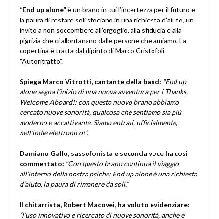
“End up alone”
è un brano in cui l’incertezza per il futuro e
la paura di restare soli sfociano in una richiesta d’aiuto, un
invito a non soccombere all’orgoglio, alla sfiducia e alla
pigrizia che ci allontanano dalle persone che amiamo. La
copertina è tratta dal dipinto di Marco Cristofoli
“Autoritratto”.
Spiega Marco Vitrotti, cantante della band:
“End up
alone segna l’inizio di una nuova avventura per i Thanks,
Welcome Aboard!: con questo nuovo brano abbiamo
cercato nuove sonorità, qualcosa che sentiamo sia più
moderno e accattivante. Siamo entrati, ufficialmente,
nell’indie elettronico!”.
Damiano Gallo, sassofonista e seconda voce ha così
commentato:
“Con questo brano continua il viaggio
all’interno della nostra psiche: End up alone è una richiesta
d’aiuto, la paura di rimanere da soli.”
Il chitarrista, Robert Macovei, ha voluto evidenziare:
“l’uso innovativo e ricercato di nuove sonorità, anche e