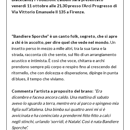
venerdì 11 ottobre alle 21.30 presso l’Arci Progresso di
Via Vittorio Emanuele II 135 a Firenze.
“Bandiere Sporche” è un canto folk, segreto, che si apre
a chi è in ascolto, per dire quel che vede nel mondo.
Un
insetto perso in mezzo a mille altri, tra la sua tana e la
strada, racconta ciò che sente, sul filo di un arrangiamento
acustico e intimista. È così che voce, chitarra e archi
prendono sempre più corpo e respiro fino al crescendo del
ritornello, che con dolcezza e disperazione, dipinge in punta
di blues, il tempo che viviamo.
Commenta l’artista a proposito del brano:
“
Era
dicembre e faceva ancora caldo. Una mattina di sabato
avevo lo sguardo a terra, mentre ero al parco e spingevo mia
figlia sull’altalena. Una bimba sui quattro anni mi si è
avvicinata e ha cominciato a prendermi fitto fitto a calci
negli stinchi, urlando ‘sorridi, è Natale’. Così è nata Bandiere
Sporche”.