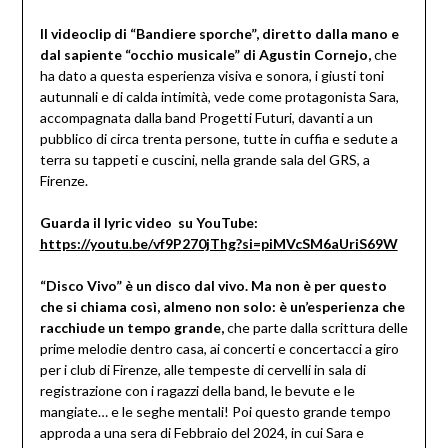
Il videoclip di “Bandiere sporche”, diretto dalla mano e
dal sapiente “occhio musicale” di Agustin Cornejo,
che
ha dato a questa esperienza visiva e sonora, i giusti toni
autunnali e di calda intimità, vede come protagonista Sara,
accompagnata dalla band Progetti Futuri, davanti a un
pubblico di circa trenta persone, tutte in cuffia e sedute a
terra su tappeti e cuscini, nella grande sala del GRS, a
Firenze.
Guarda il lyric video su YouTube:
https://youtu.be/vf9P270jThg?si=piMVcSM6aUriS69W
“Disco Vivo” è un disco dal vivo. Ma non è per questo
che si chiama così, almeno non solo: è un’esperienza che
racchiude un tempo grande,
che parte dalla scrittura delle
prime melodie dentro casa, ai concerti e concertacci a giro
per i club di Firenze, alle tempeste di cervelli in sala di
registrazione con i ragazzi della band, le bevute e le
mangiate… e le seghe mentali! Poi questo grande tempo
approda a una sera di Febbraio del 2024, in cui Sara e