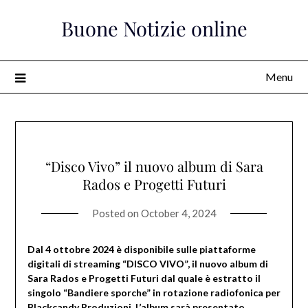
Skip
Buone Notizie online
to
content
Menu
“Disco Vivo” il nuovo album di Sara
Rados e Progetti Futuri
Posted on
October 4, 2024
Dal 4 ottobre 2024 è disponibile sulle piattaforme
digitali di streaming “DISCO VIVO”, il nuovo album di
Sara Rados e Progetti Futuri dal quale è estratto il
singolo “Bandiere sporche” in rotazione radiofonica per
Blackcandy Produzioni. L’album sarà presentato