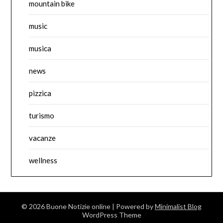
mountain bike
music
musica
news
pizzica
turismo
vacanze
wellness
© 2026 Buone Notizie online
| Powered by
Minimalist Blog
WordPress Theme