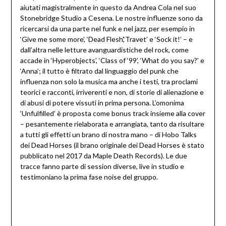
aiutati magistralmente in questo da Andrea Cola nel suo
Stonebridge Studio a Cesena. Le nostre influenze sono da
ricercarsi da una parte nel funk e nel jazz, per esempio in
‘Give me some more’, ‘Dead Flesh’,‘Travet’ e ‘Sock it!’ – e
dall’altra nelle letture avanguardistiche del rock, come
accade in ‘Hyperobjects’, ‘Class of ‘99’, ‘What do you say?’ e
‘Anna’; il tutto è filtrato dal linguaggio del punk che
influenza non solo la musica ma anche i testi, tra proclami
teorici e racconti, irriverenti e non, di storie di alienazione e
di abusi di potere vissuti in prima persona. L’omonima
‘Unfulfilled’ è proposta come bonus track insieme alla cover
– pesantemente rielaborata e arrangiata, tanto da risultare
a tutti gli effetti un brano di nostra mano – di Hobo Talks
dei Dead Horses (il brano originale dei Dead Horses è stato
pubblicato nel 2017 da Maple Death Records). Le due
tracce fanno parte di session diverse, live in studio e
testimoniano la prima fase noise del gruppo.