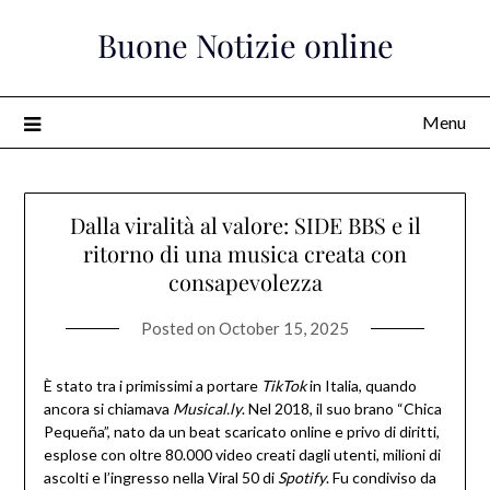
Skip
Buone Notizie online
to
content
Menu
Dalla viralità al valore: SIDE BBS e il
ritorno di una musica creata con
consapevolezza
Posted on
October 15, 2025
È stato tra i primissimi a portare
TikTok
in Italia, quando
ancora si chiamava
Musical.ly
. Nel 2018, il suo brano “Chica
Pequeña”, nato da un beat scaricato online e privo di diritti,
esplose con oltre 80.000 video creati dagli utenti, milioni di
ascolti e l’ingresso nella Viral 50 di
Spotify
. Fu condiviso da