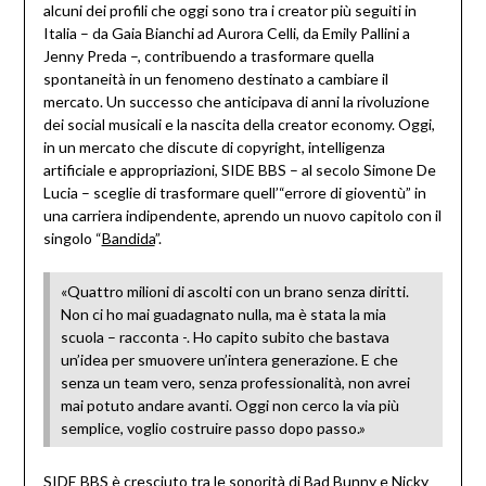
alcuni dei profili che oggi sono tra i creator più seguiti in
Italia – da Gaia Bianchi ad Aurora Celli, da Emily Pallini a
Jenny Preda –, contribuendo a trasformare quella
spontaneità in un fenomeno destinato a cambiare il
mercato. Un successo che anticipava di anni la rivoluzione
dei social musicali e la nascita della creator economy. Oggi,
in un mercato che discute di copyright, intelligenza
artificiale e appropriazioni, SIDE BBS – al secolo Simone De
Lucia – sceglie di trasformare quell’“errore di gioventù” in
una carriera indipendente, aprendo un nuovo capitolo con il
singolo “
Bandida
”.
«Quattro milioni di ascolti con un brano senza diritti.
Non ci ho mai guadagnato nulla, ma è stata la mia
scuola – racconta -. Ho capito subito che bastava
un’idea per smuovere un’intera generazione. E che
senza un team vero, senza professionalità, non avrei
mai potuto andare avanti. Oggi non cerco la via più
semplice, voglio costruire passo dopo passo.»
SIDE BBS è cresciuto tra le sonorità di Bad Bunny e Nicky