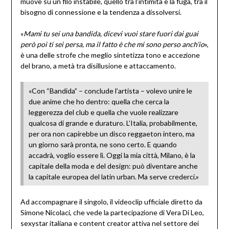
muove su un filo instabile, quello tra l’intimità e la fuga, tra il
bisogno di connessione e la tendenza a dissolversi.
«
Mami tu sei una bandida, dicevi vuoi stare fuori dai guai
però poi ti sei persa, ma il fatto è che mi sono perso anch’io
»,
è una delle strofe che meglio sintetizza tono e accezione
del brano, a metà tra disillusione e attaccamento.
«Con “Bandida” – conclude l’artista – volevo unire le
due anime che ho dentro: quella che cerca la
leggerezza del club e quella che vuole realizzare
qualcosa di grande e duraturo. L’Italia, probabilmente,
per ora non capirebbe un disco reggaeton intero, ma
un giorno sarà pronta, ne sono certo. E quando
accadrà, voglio essere lì. Oggi la mia città, Milano, è la
capitale della moda e del design: può diventare anche
la capitale europea del latin urban. Ma serve crederci.»
Ad accompagnare il singolo, il videoclip ufficiale diretto da
Simone Nicolaci, che vede la partecipazione di Vera Di Leo,
sexystar italiana e content creator attiva nel settore dei