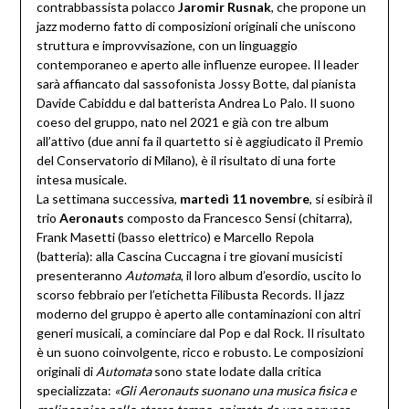
contrabbassista polacco
Jaromir Rusnak
, che propone un
jazz moderno fatto di composizioni originali che uniscono
struttura e improvvisazione, con un linguaggio
contemporaneo e aperto alle influenze europee. Il leader
sarà affiancato dal sassofonista Jossy Botte, dal pianista
Davide Cabiddu e dal batterista Andrea Lo Palo. Il suono
coeso del gruppo, nato nel 2021 e già con tre album
all’attivo (due anni fa il quartetto si è aggiudicato il Premio
del Conservatorio di Milano), è il risultato di una forte
intesa musicale.
La settimana successiva,
martedì 11 novembre
, si esibirà il
trio
Aeronauts
composto da Francesco Sensi (chitarra),
Frank Masetti (basso elettrico) e Marcello Repola
(batteria): alla Cascina Cuccagna i tre giovani musicisti
presenteranno
Automata
, il loro album d’esordio, uscito lo
scorso febbraio per l’etichetta Filibusta Records. Il jazz
moderno del gruppo è aperto alle contaminazioni con altri
generi musicali, a cominciare dal Pop e dal Rock. Il risultato
è un suono coinvolgente, ricco e robusto. Le composizioni
originali di
Automata
sono state lodate dalla critica
specializzata:
«Gli Aeronauts suonano una musica fisica e