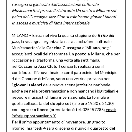
rassegna organizzata dall’associazione culturale
Musicamorfosi presso il ristorante Un posto a Milano: sul
palco del Cuccagna Jazz Club si esibiranno giovani talenti
in ascesa e musicisti di fama inte
rnazionale
MILANO – Entra nel vivo la quarta stagione de
Il rito del
jazz
, la rassegna organizzata dall’associazione culturale
Musicamorfosi alla
Cascina Cuccagna
di
Milano
, negli
accoglienti locali del ristorante
Un posto a Milano
, che per
l’occasione si trasforma, una volta alla settimana,
nel
Cuccagna Jazz Club
. I concerti, realizzati con il
contributo di Nuovo Imaie e con il patrocinio del Municipio
4 del Comune di Milano, sono una vetrina preziosa per
i
giovani talenti
della nuova scena jazzistica nazionale,
anche se nella programmazione non mancano i big italiani e
neppure musicisti di fama internazionale. La formula è
quella collaudata de
l doppio set (
alle ore 19.30 e 21.30)
con
ingresso libero
(prenotazioni: tel. 025457785;
email:
info@unpostoamilano.it
).
Per il primo appuntamento di
novembre
, un gradito
ritorno:
martedì 4
sarà di scena di nuovo il quartetto del