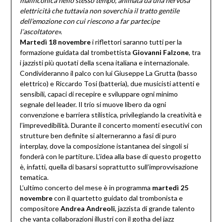
malinconica nello stesso tempo, animata da una nervosa
elettricità che tuttavia non soverchia il tratto gentile
dell’emozione con cui r
iescono a far partecipe
l’ascoltatore».
Martedì 18 novembre
i riflettori saranno tutti per la
formazione guidata dal trombettista
Giovanni Falzone
, tra
i jazzisti più quotati della scena italiana e internazionale.
Condivideranno il palco con lui Giuseppe La Grutta (basso
elettrico) e Riccardo Tosi (batteria), due musicisti attenti e
sensibili, capaci di recepire e sviluppare ogni minimo
segnale del leader. Il trio si muove libero da ogni
convenzione e barriera stilistica, privilegiando la creatività e
l’imprevedibilità. Durante il concerto momenti esecutivi con
strutture ben definite si alterneranno a fasi di puro
interplay, dove la composizione istantanea dei singoli si
fonderà con le partiture. L’idea alla base di questo progetto
è, infatti, quella di basarsi soprattutto sull’improvvisazione
tematica.
L’ultimo concerto del mese è in programma
martedì 25
novembre
con il quartetto guidato dal trombonista e
compositore
Andrea Andreoli
, jazzista di grande talento
che vanta collaborazioni illustri con il gotha del jazz