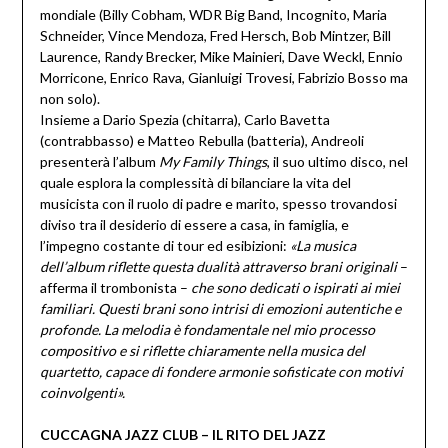
mondiale (Billy Cobham, WDR Big Band, Incognito, Maria
Schneider, Vince Mendoza, Fred Hersch, Bob Mintzer, Bill
Laurence, Randy Brecker, Mike Mainieri, Dave Weckl, Ennio
Morricone, Enrico Rava, Gianluigi Trovesi, Fabrizio Bosso ma
non solo).
Insieme a Dario Spezia (chitarra), Carlo Bavetta
(contrabbasso) e Matteo Rebulla (batteria), Andreoli
presenterà l’album
My Family Things
, il suo ultimo disco, nel
quale esplora la complessità di bilanciare la vita del
musicista con il ruolo di padre e marito, spesso trovandosi
diviso tra il desiderio di essere a casa, in famiglia, e
l’impegno costante di tour ed esibizioni:
«La musica
dell’album riflette questa dualità attraverso brani originali
–
afferma il trombonista –
che sono dedicati o ispirati ai miei
familiari. Questi brani sono intrisi di emozioni aut
entiche e
profonde. La melodia è fondamentale nel mio processo
compositivo e si riflette chiaramente nella musica del
quartetto, capace di fondere armonie sofisticate con motivi
coinvolgenti».
CUCCAGNA JAZZ CLUB – IL RITO DEL JAZZ