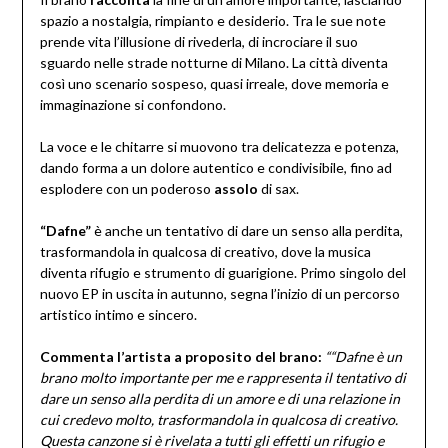
spazio a nostalgia, rimpianto e desiderio. Tra le sue note
prende vita l’illusione di rivederla, di incrociare il suo
sguardo nelle strade notturne di Milano. La città diventa
così uno scenario sospeso, quasi irreale, dove memoria e
immaginazione si confondono.
La voce e le chitarre si muovono tra delicatezza e potenza,
dando forma a un dolore autentico e condivisibile, fino ad
esplodere con un poderoso
assolo
di sax.
“Dafne”
è anche un tentativo di dare un senso alla perdita,
trasformandola in qualcosa di creativo, dove la musica
diventa rifugio e strumento di guarigione. Primo singolo del
nuovo EP in uscita in autunno, segna l’inizio di un percorso
artistico intimo e sincero.
Commenta l’artista a proposito del brano:
““Dafne è un
brano molto importante per me e rappresenta il tentativo di
dare un senso alla perdita di un amore e di una relazione in
cui credevo molto, trasformandola in qualcosa di creativo.
Questa canzone si è rivelata a tutti gli effetti un rifugio e