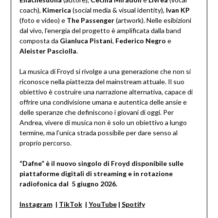
coach),
Kimerica
(social media & visual identity),
Ivan KP
(foto e video) e
The Passenger
(artwork). Nelle esibizioni
dal vivo, l’energia del progetto è amplificata dalla band
composta da
Gianluca Pistani
,
Federico Negro
e
Aleister Pasciolla
.
La musica di Froyd si rivolge a una generazione che non si
riconosce nella piattezza del mainstream attuale. Il suo
obiettivo è costruire una narrazione alternativa, capace di
offrire una condivisione umana e autentica delle ansie e
delle speranze che definiscono i giovani di oggi. Per
Andrea, vivere di musica non è solo un obiettivo a lungo
termine, ma l’unica strada possibile per dare senso al
proprio percorso.
“Dafne” è il nuovo singolo di Froyd disponibile sulle
piattaforme digitali di streaming e in rotazione
radiofonica dal 5 giugno 2026.
Instagram
|
TikTok
|
YouTube
|
Spotify