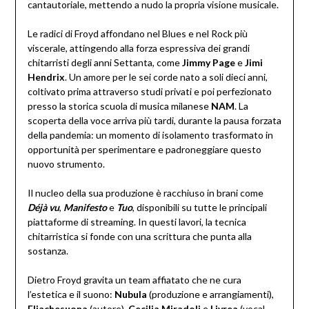
cantautoriale, mettendo a nudo la propria visione musicale.
Le radici di Froyd affondano nel Blues e nel Rock più
viscerale, attingendo alla forza espressiva dei grandi
chitarristi degli anni Settanta, come
Jimmy Page
e
Jimi
Hendrix
. Un amore per le sei corde nato a soli dieci anni,
coltivato prima attraverso studi privati e poi perfezionato
presso la storica scuola di musica milanese
NAM
. La
scoperta della voce arriva più tardi, durante la pausa forzata
della pandemia: un momento di isolamento trasformato in
opportunità per sperimentare e padroneggiare questo
nuovo strumento.
Il nucleo della sua produzione è racchiuso in brani come
Déjà vu
,
Manifesto
e
Tuo
, disponibili su tutte le principali
piattaforme di streaming. In questi lavori, la tecnica
chitarristica si fonde con una scrittura che punta alla
sostanza.
Dietro Froyd gravita un team affiatato che ne cura
l’estetica e il suono:
Nubula
(produzione e arrangiamenti),
Eliachesuona
(autore),
Cecilia Miradoli
e
Livrea
(vocal