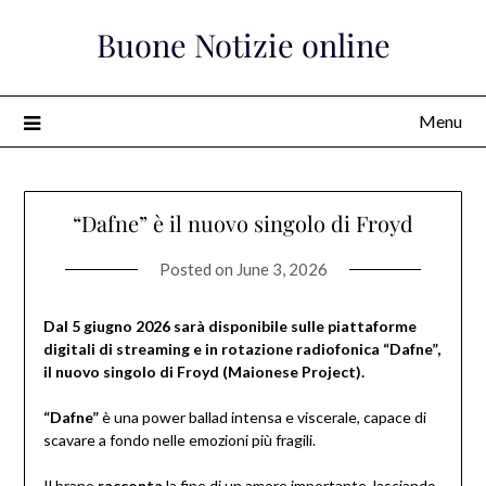
Skip
Buone Notizie online
to
content
Menu
“Dafne” è il nuovo singolo di Froyd
Posted on
June 3, 2026
Dal 5 giugno 2026 sarà disponibile sulle piattaforme
digitali di streaming e in rotazione radiofonica “Dafne”,
il nuovo singolo di Froyd (Maionese Project).
“Dafne”
è una power ballad intensa e viscerale, capace di
scavare a fondo nelle emozioni più fragili.
Il brano
racconta
la fine di un amore importante, lasciando