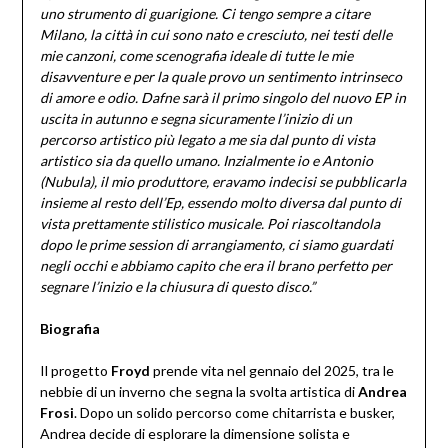
uno strumento di guarigione. Ci tengo sempre a citare
Milano, la città in cui sono nato e cresciuto, nei testi delle
mie canzoni, come scenografia ideale di tutte le mie
disavventure e per la quale provo un sentimento intrinseco
di amore e odio. Dafne sarà il primo singolo del nuovo EP in
uscita in autunno e segna sicuramente l’inizio di un
percorso artistico più legato a me sia dal punto di vista
artistico sia da quello umano. Inzialmente io e Antonio
(Nubula), il mio produttore, eravamo indecisi se pubblicarla
insieme al resto dell’Ep, essendo molto diversa dal punto di
vista prettamente stilistico musicale. Poi riascoltandola
dopo le prime session di arrangiamento, ci siamo guardati
negli occhi e abbiamo capito che era il brano perfetto per
segnare l’inizio e la chiusura di questo disco.”
Biografia
Il progetto
Froyd
prende vita nel gennaio del 2025, tra le
nebbie di un inverno che segna la svolta artistica di
Andrea
Frosi
. Dopo un solido percorso come chitarrista e busker,
Andrea decide di esplorare la dimensione solista e