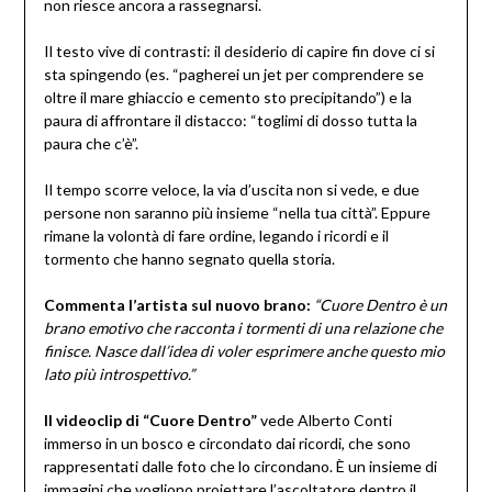
non riesce ancora a rassegnarsi.
Il testo vive di contrasti: il desiderio di capire fin dove ci si
sta spingendo (es. “pagherei un jet per comprendere se
oltre il mare ghiaccio e cemento sto precipitando”) e la
paura di affrontare il distacco: “toglimi di dosso tutta la
paura che c’è”.
Il tempo scorre veloce, la via d’uscita non si vede, e due
persone non saranno più insieme “nella tua città”. Eppure
rimane la volontà di fare ordine, legando i ricordi e il
tormento che hanno segnato quella storia.
Commenta l’artista sul nuovo brano:
“Cuore Dentro è un
brano emotivo che racconta i tormenti di una relazione che
finisce. Nasce dall’idea di voler esprimere anche questo mio
lato più introspettivo.”
Il videoclip di “Cuore Dentro”
vede Alberto Conti
immerso in un bosco e circondato dai ricordi, che sono
rappresentati dalle foto che lo circondano. È un insieme di
immagini che vogliono proiettare l’ascoltatore dentro il