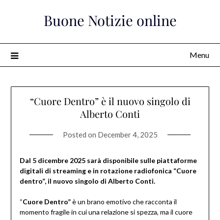
Skip
Buone Notizie online
to
content
Menu
“Cuore Dentro” è il nuovo singolo di
Alberto Conti
Posted on
December 4, 2025
Dal 5 dicembre 2025 sarà disponibile sulle piattaforme
digitali di streaming e in rotazione radiofonica “Cuore
dentro”, il nuovo singolo di Alberto Conti.
“
Cuore Dentro”
è un brano emotivo che racconta il
momento fragile in cui una relazione si spezza, ma il cuore