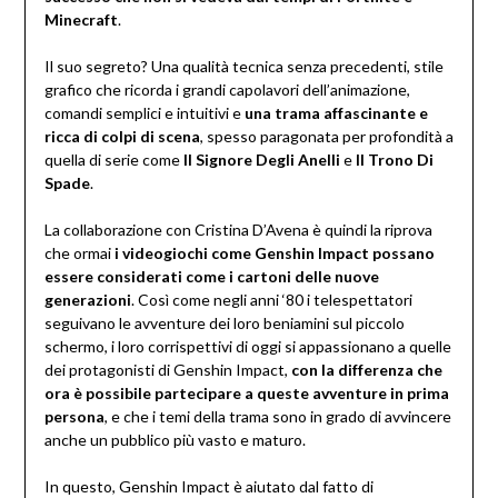
Minecraft
.
Il suo segreto? Una qualità tecnica senza precedenti, stile
grafico che ricorda i grandi capolavori dell’animazione,
comandi semplici e intuitivi e
una trama affascinante e
ricca di colpi di scena
, spesso paragonata per profondità a
quella di serie come
Il Signore Degli Anelli
e
Il Trono Di
Spade
.
La collaborazione con Cristina D’Avena è quindi la riprova
che ormai
i videogiochi come Genshin Impact possano
essere considerati come i cartoni delle nuove
generazioni
. Così come negli anni ‘80 i telespettatori
seguivano le avventure dei loro beniamini sul piccolo
schermo, i loro corrispettivi di oggi si appassionano a quelle
dei protagonisti di Genshin Impact,
con la differenza che
ora è possibile partecipare a queste avventure in prima
persona
, e che i temi della trama sono in grado di avvincere
anche un pubblico più vasto e maturo.
In questo, Genshin Impact è aiutato dal fatto di