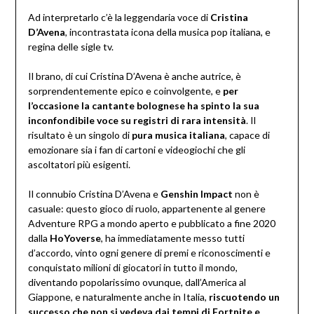
Ad interpretarlo c’è la leggendaria voce di
Cristina
D’Avena
, incontrastata icona della musica pop italiana, e
regina delle sigle tv.
Il brano, di cui Cristina D’Avena è anche autrice, è
sorprendentemente epico e coinvolgente, e
per
l’occasione la cantante bolognese ha spinto la sua
inconfondibile voce su registri di rara intensità
. Il
risultato è un singolo di
pura musica italiana
, capace di
emozionare sia i fan di cartoni e videogiochi che gli
ascoltatori più esigenti.
Il connubio Cristina D’Avena e
Genshin Impact
non è
casuale: questo gioco di ruolo, appartenente al genere
Adventure RPG a mondo aperto e pubblicato a fine 2020
dalla
HoYoverse
, ha immediatamente messo tutti
d’accordo, vinto ogni genere di premi e riconoscimenti e
conquistato milioni di giocatori in tutto il mondo,
diventando popolarissimo ovunque, dall’America al
Giappone, e naturalmente anche in Italia,
riscuotendo un
successo che non si vedeva dai tempi di Fortnite e