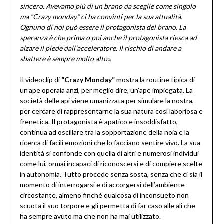
sincero. Avevamo più di un brano da sceglie come singolo
ma “Crazy monday” ci ha convinti per la sua attualità.
Ognuno di noi può essere il protagonista del brano. La
speranza è che prima o poi anche il protagonista riesca ad
alzare il piede dall’acceleratore. Il rischio di andare a
sbattere è sempre molto alto».
Il videoclip di
“Crazy Monday”
mostra la routine tipica di
un’ape operaia anzi, per meglio dire, un’ape impiegata. La
società delle api viene umanizzata per simulare la nostra,
per cercare di rappresentarne la sua natura così laboriosa e
frenetica. Il protagonista è apatico e insoddisfatto,
continua ad oscillare tra la sopportazione della noia e la
ricerca di facili emozioni che lo facciano sentire vivo. La sua
identità si confonde con quella di altri e numerosi individui
come lui, ormai incapaci di riconoscersi e di compiere scelte
in autonomia. Tutto procede senza sosta, senza che ci sia il
momento di interrogarsi e di accorgersi dell’ambiente
circostante, almeno finché qualcosa di inconsueto non
scuota il suo torpore e gli permetta di far caso alle ali che
ha sempre avuto ma che non ha mai utilizzato.