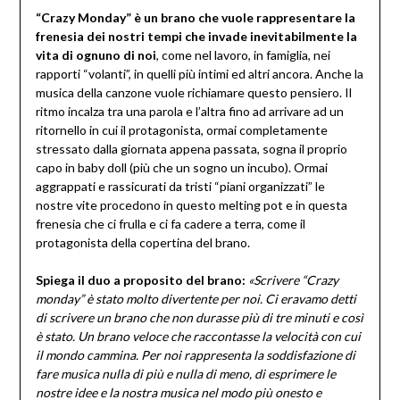
“Crazy Monday” è un brano che vuole rappresentare la
frenesia dei nostri tempi che invade inevitabilmente la
vita di ognuno di noi
, come nel lavoro, in famiglia, nei
rapporti “volanti”, in quelli più intimi ed altri ancora. Anche la
musica della canzone vuole richiamare questo pensiero. Il
ritmo incalza tra una parola e l’altra fino ad arrivare ad un
ritornello in cui il protagonista, ormai completamente
stressato dalla giornata appena passata, sogna il proprio
capo in baby doll (più che un sogno un incubo). Ormai
aggrappati e rassicurati da tristi “piani organizzati” le
nostre vite procedono in questo melting pot e in questa
frenesia che ci frulla e ci fa cadere a terra, come il
protagonista della copertina del brano.
Spiega il duo a proposito del brano:
«Scrivere “Crazy
monday” è stato molto divertente per noi. Ci eravamo detti
di scrivere un brano che non durasse più di tre minuti e così
è stato. Un brano veloce che raccontasse la velocità con cui
il mondo cammina. Per noi rappresenta la soddisfazione di
fare musica nulla di più e nulla di meno, di esprimere le
nostre idee e la nostra musica nel modo più onesto e