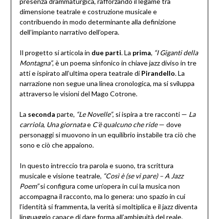
presenza drammaturgica, rafforzando il legame tra
dimensione teatrale e costruzione musicale e
contribuendo in modo determinante alla definizione
dell’impianto narrativo dell’opera.
Il progetto si articola in
due
parti
. La
prima
,
“I Giganti della
Montagna”
, è un poema sinfonico in chiave jazz diviso in tre
atti e ispirato all’ultima opera teatrale di
Pirandello
. La
narrazione non segue una linea cronologica, ma si sviluppa
attraverso le visioni del Mago Cotrone.
La
seconda
parte,
“Le Novelle”
, si ispira a tre racconti —
La
carriola
,
Una giornata
e
C’è qualcuno che ride
— dove
personaggi si muovono in un equilibrio instabile tra ciò che
sono e ciò che appaiono.
In questo intreccio tra parola e suono, tra scrittura
musicale e visione teatrale,
“Così è (se vi pare) – A Jazz
Poem”
si configura come un’opera in cui la musica non
accompagna il racconto, ma lo genera: uno spazio in cui
l’identità si frammenta, la verità si moltiplica e il jazz diventa
linguaggio capace di dare forma all’ambiguità del reale.