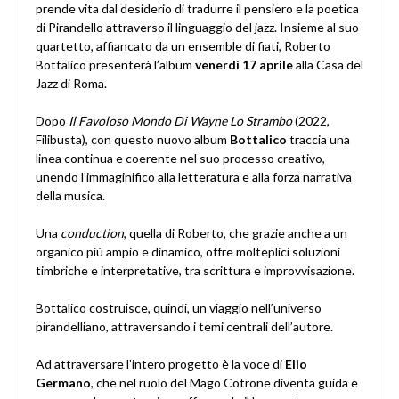
prende vita dal desiderio di tradurre il pensiero e la poetica
di Pirandello attraverso il linguaggio del jazz. Insieme al suo
quartetto, affiancato da un ensemble di fiati, Roberto
Bottalico presenterà l’album
venerdì 17 aprile
alla Casa del
Jazz di Roma.
Dopo
Il Favoloso Mondo Di Wayne Lo Strambo
(2022,
Filibusta), con questo nuovo album
Bottalico
traccia una
linea continua e coerente nel suo processo creativo,
unendo l’immaginifico alla letteratura e alla forza narrativa
della musica.
Una
conduction
, quella di Roberto, che grazie anche a un
organico più ampio e dinamico, offre molteplici soluzioni
timbriche e interpretative, tra scrittura e improvvisazione.
Bottalico costruisce, quindi, un viaggio nell’universo
pirandelliano, attraversando i temi centrali dell’autore.
Ad attraversare l’intero progetto è la voce di
Elio
Germano
, che nel ruolo del Mago Cotrone diventa guida e