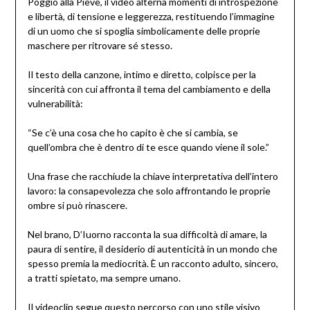
Poggio alla Pieve, il video alterna momenti di introspezione
e libertà, di tensione e leggerezza, restituendo l’immagine
di un uomo che si spoglia simbolicamente delle proprie
maschere per ritrovare sé stesso.
Il testo della canzone, intimo e diretto, colpisce per la
sincerità con cui affronta il tema del cambiamento e della
vulnerabilità:
“Se c’è una cosa che ho capito è che si cambia, se
quell’ombra che è dentro di te esce quando viene il sole.”
Una frase che racchiude la chiave interpretativa dell’intero
lavoro: la consapevolezza che solo affrontando le proprie
ombre si può rinascere.
Nel brano, D’Iuorno racconta la sua difficoltà di amare, la
paura di sentire, il desiderio di autenticità in un mondo che
spesso premia la mediocrità. È un racconto adulto, sincero,
a tratti spietato, ma sempre umano.
Il videoclip segue questo percorso con uno stile visivo