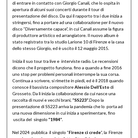
di entrare in contatto con Giorgio Canali, che lo ospita in
apertura di alcuni suoi concerti durante il tour di
presentazione del disco. Da qui il rapporto tra i due inizia a
stringersi, fino a portare ad una collaborazione per il nuovo
disco “Diversamente capace”, in cui Canali assume la figura
di produttore artistico ed arrangiatore. Il nuovo album è
stato registrato tra lo studio Larione 10 di Firenze e la casa
dello stesso Giorgio, ed è uscito il 12 maggio 2015.
Inizia il suo tour tra live e interviste radio. Le recensioni
dicono che il progetto funziona. fino a quando a fine 2016
uno stop per problemi personali interrompe la sua corsa.
Continua a scrivere, si rimette in piedi, ed è il 2018 quando
conosce il bassista compositore
Alessio Dell’Esto
di
Grosseto. Da lì inizia la collaborazione da cui nasce una
raccolta di nuovi e vecchi brani,
“SS223”
.Dopo la
presentazione di SS223 arriva la pandemia che lo porta ad
una nuova dimensione in cui inizia a sperimentare, fino
uscita del singolo
“1984”
.
Nel 2024 pubblica il singolo “
Firenze ci crede
“, la Firenze