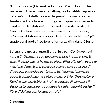
“Controvento (Ostinati e Contrari)” è un brano che
vuole esprimere il senso di disagio e la rabbia repressa
nei confronti della crescente pressione sociale che
tende a schiacciare e omologare
. In questa canzone, la
band si mostra determinata ad andare controvento, al
fianco di coloro con cui condividono una connessione,
un’unione di intenti e un rapporto costruttivo. Non c’è più
spazio per il vuoto interiore, e l’urgenza di gridarlo è forte.
Spiega la band a proposito del brano:
“Controvento è
nato istintivamente con una jam session in sala prove. È
stato il pezzo che mi ha messo più in difficoltà nel trovare le
metriche delle strofe, volevo provare a fare qualcosa di
diverso prendendo spunto da artisti diametricalmente
opposti come Madame e Marra-cash o Tyler the creator e
Kendrik Lamar. Abbiamo inoltre pensato di cambiare il
titolo visto che appena concluse le registrazioni è uscito il
libro di Salvini con lo stesso titolo”.
Biografia