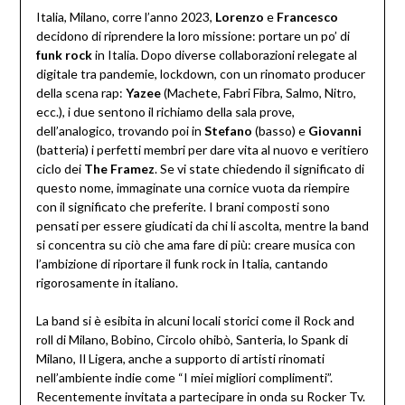
Italia, Milano, corre l’anno 2023,
Lorenzo
e
Francesco
decidono di riprendere la loro missione: portare un po’ di
funk rock
in Italia. Dopo diverse collaborazioni relegate al
digitale tra pandemie, lockdown, con un rinomato producer
della scena rap:
Yazee
(Machete, Fabri Fibra, Salmo, Nitro,
ecc.), i due sentono il richiamo della sala prove,
dell’analogico, trovando poi in
Stefano
(basso) e
Giovanni
(batteria) i perfetti membri per dare vita al nuovo e veritiero
ciclo dei
The Framez
. Se vi state chiedendo il significato di
questo nome, immaginate una cornice vuota da riempire
con il significato che preferite. I brani composti sono
pensati per essere giudicati da chi li ascolta, mentre la band
si concentra su ciò che ama fare di più: creare musica con
l’ambizione di riportare il funk rock in Italia, cantando
rigorosamente in italiano.
La band si è esibita in alcuni locali storici come il Rock and
roll di Milano, Bobino, Circolo ohibò, Santeria, lo Spank di
Milano, Il Ligera, anche a supporto di artisti rinomati
nell’ambiente indie come “I miei migliori complimenti”.
Recentemente invitata a partecipare in onda su Rocker Tv.