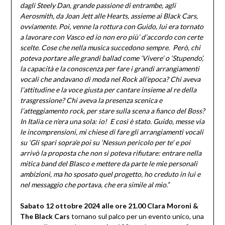
dagli Steely Dan, grande passione di entrambe, agli
Aerosmith, da Joan Jett alle Hearts, assieme ai Black Cars,
ovviamente. Poi, venne la rottura con Guido, lui era tornato
a lavorare con Vasco ed io non ero più’ d’accordo con certe
scelte. Cose che nella musica succedono sempre. Però, chi
poteva portare alle grandi ballad come ‘Vivere’ o ‘Stupendo’,
la capacità e la conoscenza per fare i grandi arrangiamenti
vocali che andavano di moda nel Rock all’epoca? Chi aveva
l’attitudine e la voce giusta per cantare insieme al re della
trasgressione? Chi aveva la presenza scenica e
l’atteggiamento rock, per stare sulla scena a fianco del Boss?
In Italia ce n’era una sola: io! E così è stato. Guido, messe via
le incomprensioni, mi chiese di fare gli arrangiamenti vocali
su ‘Gli spari sopra’e poi su ‘Nessun pericolo per te’ e poi
arrivò la proposta che non si poteva rifiutare: entrare nella
mitica band del Blasco e mettere da parte le mie personali
ambizioni, ma ho sposato quel progetto, ho creduto in lui e
nel messaggio che portava, che era simile al mio.”
Sabato 12 ottobre 2024 alle ore 21.00 Clara Moroni &
The Black Cars
tornano sul palco per un evento unico, una