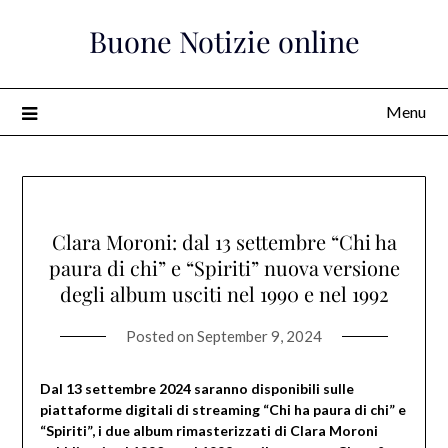
Skip
Buone Notizie online
to
content
Menu
Clara Moroni: dal 13 settembre “Chi ha
paura di chi” e “Spiriti” nuova versione
degli album usciti nel 1990 e nel 1992
Posted on
September 9, 2024
Dal 13 settembre 2024 saranno disponibili sulle
piattaforme digitali di streaming “Chi ha paura di chi” e
“Spiriti”, i due album rimasterizzati di Clara Moroni