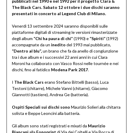
pubblicati nel 1990 e nel 1992 per il progetto Clara &
The Black Cars. Sabato 12 ottobre i due dischi saranno
presentati in concerto al Legend Club di Milano.
Venerdì 13 settembre 2024 saranno disponibili sulle
piattaforme digitali di streaming le versioni rimasterizzate
degli album
“Chi ha paura di chi”
(1990) e
“Spiriti”
(1992)
accompagnate da un
inedito
del 1993 mai pubblicato,
“Dentro al blu”,
un brano che fa da anello di congiunzione
tra i due album e i successivi 22 anni anni in cui Clara
Moroni ha collaborato con Vasco Rossi nelle tournée e nei
dischi, fino al fatidico
Modena Park 2017
.
I
The
Black Cars
erano Stefano Bittelli (basso), Luca
Testoni (chitarre), Michele Vanni (chitarre), Giacomo
Giannotti (tastiere), Andrea Ge (batteria).
Ospiti Speciali sui dischi sono
Maurizio Solieri alla chitarra
solista e Beppe Leoncini alla batteria.
Gli album sono stati registrati e mixati da
Maurizio
Biancani
alla
Fonoprint
di Via dei Coltelli e Via Bocca di