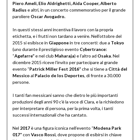
Piero Ameli, Elio Aldrighetti, Aida Cooper, Alberto
Radius
e altri, in un concerto commemorativo per il grande
paroliere
Oscar Avogadro.
In questi stessi anni incentiva il lavoro con la propria
etichetta, e i frutti non tardano a venire. Nell’ottobre del
2015 si esibisce in
Giappone
in tre concerti: due a
Tokyo
(uno durante il prestigioso evento
Cybertrance:
“
Agefarre”
e nel club
Maharaja
) e l’altro ad
Osaka
. Nel
dicembre 2015 riceve l’invito per partecipare al grande
evento “
Patrick Miller Fest 2016”
che si tiene a
Città
del
Messico
al
Palacio de los Deportes
, di fronte a 30.000
persone.
I tanti fan messicani sanno che dietro le più importanti
produzioni degli anni 90 c’è la voce di Clara, e la richiedono
per interpretare di persona, per la prima volta, i tanti
successi internazionali che ha cantato.
Nel
2017
è una figura iconica nell’evento “
Modena Park
017”
con
Vasco Rossi
, dove propone di esibirsi in chiave