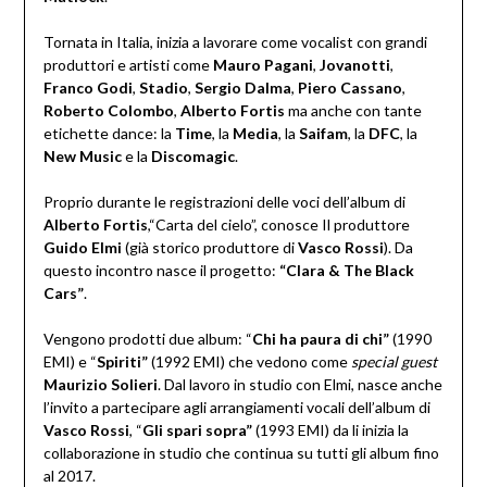
Tornata in Italia, inizia a lavorare come vocalist con grandi
produttori e artisti come
Mauro Pagani
,
Jovanotti
,
Franco Godi
,
Stadio
,
Sergio Dalma
,
Piero Cassano
,
Roberto Colombo
,
Alberto Fortis
ma anche con tante
etichette dance: la
Time
, la
Media
, la
Saifam
, la
DFC
, la
New Music
e la
Discomagic
.
Proprio durante le registrazioni delle voci dell’album di
Alberto Fortis
,“Carta del cielo”, conosce Il produttore
Guido Elmi
(già storico produttore di
Vasco Rossi
). Da
questo incontro nasce il progetto:
“Clara & The Black
Cars”
.
Vengono prodotti due album: “
Chi ha paura di chi”
(1990
EMI) e “
Spiriti”
(1992 EMI) che vedono come
special guest
Maurizio Solieri
. Dal lavoro in studio con Elmi, nasce anche
l’invito a partecipare agli arrangiamenti vocali dell’album di
Vasco Rossi
, “
Gli spari sopra”
(1993 EMI) da li inizia la
collaborazione in studio che continua su tutti gli album fino
al 2017.