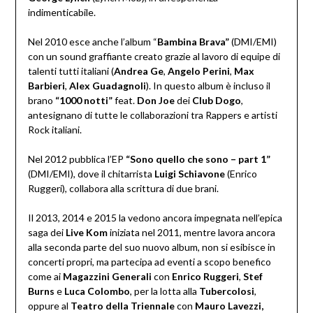
indimenticabile.
Nel 2010 esce anche l’album “
Bambina Brava”
(DMI/EMI)
con un sound graffiante creato grazie al lavoro di equipe di
talenti tutti italiani (
Andrea Ge
,
Angelo Perini
,
Max
Barbieri
,
Alex Guadagnoli
). In questo album è incluso il
brano
“1000 notti”
feat.
Don Joe
dei
Club Dogo
,
antesignano di tutte le collaborazioni tra Rappers e artisti
Rock italiani.
Nel 2012 pubblica l’EP
“Sono quello che sono – part 1”
(DMI/EMI), dove il chitarrista
Luigi Schiavone
(Enrico
Ruggeri), collabora alla scrittura di due brani.
Il 2013, 2014 e 2015 la vedono ancora impegnata nell’epica
saga dei
Live Kom
iniziata nel 2011, mentre lavora ancora
alla seconda parte del suo nuovo album, non si esibisce in
concerti propri, ma partecipa ad eventi a scopo benefico
come ai
Magazzini Generali
con
Enrico Ruggeri
,
Stef
Burns
e
Luca Colombo
, per la lotta alla
Tubercolosi
,
oppure al
Teatro della Triennale
con
Mauro Lavezzi,