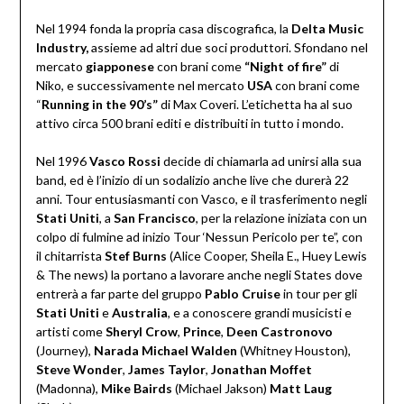
Nel 1994 fonda la propria casa discografica, la
Delta Music
Industry,
assieme ad altri due soci produttori. Sfondano nel
mercato
giapponese
con brani come
“Night of fire”
di
Niko, e successivamente nel mercato
USA
con brani come
“
Running in the 90’s”
di Max Coveri. L’etichetta ha al suo
attivo circa 500 brani editi e distribuiti in tutto i mondo.
Nel 1996
Vasco Rossi
decide di chiamarla ad unirsi alla sua
band, ed è l’inizio di un sodalizio anche live che durerà 22
anni. Tour entusiasmanti con Vasco, e il trasferimento negli
Stati
Uniti
, a
San Francisco
, per la relazione iniziata con un
colpo di fulmine ad inizio Tour ‘Nessun Pericolo per te”, con
il chitarrista
Stef Burns
(Alice Cooper, Sheila E., Huey Lewis
& The news) la portano a lavorare anche negli States dove
entrerà a far parte del gruppo
Pablo Cruise
in tour per gli
Stati Uniti
e
Australia
, e a conoscere grandi musicisti e
artisti come
Sheryl Crow
,
Prince
,
Deen
Castronovo
(Journey),
Narada Michael Walden
(Whitney Houston),
Steve Wonder
,
James Taylor
,
Jonathan Moffet
(Madonna),
Mike Bairds
(Michael Jakson)
Matt Laug