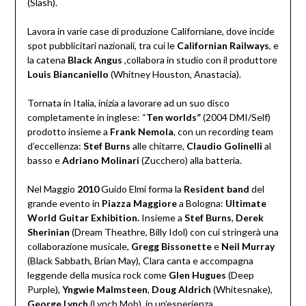
(Slash).
Lavora in varie case di produzione Californiane, dove incide
spot pubblicitari nazionali, tra cui le
Californian Railways
, e
la catena
Black Angus
,collabora in studio con il produttore
Louis Biancaniello
(Whitney Houston, Anastacia).
Tornata in Italia, inizia a lavorare ad un suo disco
completamente in inglese: “
Ten worlds”
(2004 DMI/Self)
prodotto insieme a
Frank Nemola
, con un recording team
d’eccellenza:
Stef Burns
alle chitarre,
Claudio Golinelli
al
basso e
Adriano Molinari
(Zucchero) alla batteria.
Nel Maggio
2010
Guido Elmi forma la
Resident band
del
grande evento in
Piazza Maggiore
a Bologna:
Ultimate
World Guitar Exhibition.
Insieme a
Stef Burns
,
Derek
Sherinian
(Dream Theathre, Billy Idol) con cui stringerà una
collaborazione musicale,
Gregg Bissonette
e
Neil Murray
(Black Sabbath, Brian May), Clara canta e accompagna
leggende della musica rock come
Glen Hugues
(Deep
Purple),
Yngwie Malmsteen
,
Doug Aldrich
(Whitesnake),
George Lynch
(Lynch Mob), in un’esperienza