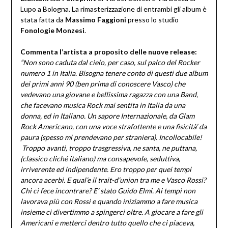
Lupo a Bologna. La rimasterizzazione di entrambi gli album è
stata fatta da
Massimo Faggioni
presso lo studio
Fonologie Monzesi
.
Commenta l’artista a proposito delle nuove release:
“Non sono caduta dal cielo, per caso, sul palco del Rocker
numero 1 in Italia. Bisogna tenere conto di questi due album
dei primi anni 90 (ben prima di conoscere Vasco) che
vedevano una giovane e bellissima ragazza con una Band,
che facevano musica Rock mai sentita in Italia da una
donna, ed in Italiano. Un sapore Internazionale, da Glam
Rock Americano, con una voce strafottente e una fisicità’ da
paura (spesso mi prendevano per straniera). Incollocabile!
Troppo avanti, troppo trasgressiva, ne santa, ne puttana,
(classico cliché italiano) ma consapevole, seduttiva,
irriverente ed indipendente. Ero troppo per quei tempi
ancora acerbi. E qual’e il trait-d’union tra me e Vasco Rossi?
Chi ci fece incontrare? E’ stato Guido Elmi. Ai tempi non
lavorava più con Rossi e quando iniziammo a fare musica
insieme ci divertimmo a spingerci oltre. A giocare a fare gli
Americani e metterci dentro tutto quello che ci piaceva,