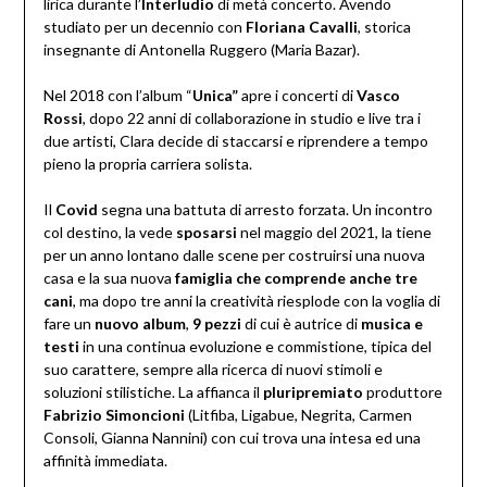
lirica durante l’
Interludio
di metà concerto. Avendo
studiato per un decennio con
Floriana Cavalli
, storica
insegnante di Antonella Ruggero (Maria Bazar).
Nel 2018 con l’album “
Unica”
apre i concerti di
Vasco
Rossi
, dopo 22 anni di collaborazione in studio e live tra i
due artisti, Clara decide di staccarsi e riprendere a tempo
pieno la propria carriera solista.
Il
Covid
segna una battuta di arresto forzata. Un incontro
col destino, la vede
sposarsi
nel maggio del 2021, la tiene
per un anno lontano dalle scene per costruirsi una nuova
casa e la sua nuova
famiglia che comprende anche tre
cani
, ma dopo tre anni la creatività riesplode con la voglia di
fare un
nuovo
album
,
9 pezzi
di cui è autrice di
musica e
testi
in una continua evoluzione e commistione, tipica del
suo carattere, sempre alla ricerca di nuovi stimoli e
soluzioni stilistiche. La affianca il
pluripremiato
produttore
Fabrizio Simoncioni
(Litfiba, Ligabue, Negrita, Carmen
Consoli, Gianna Nannini) con cui trova una intesa ed una
affinità immediata.