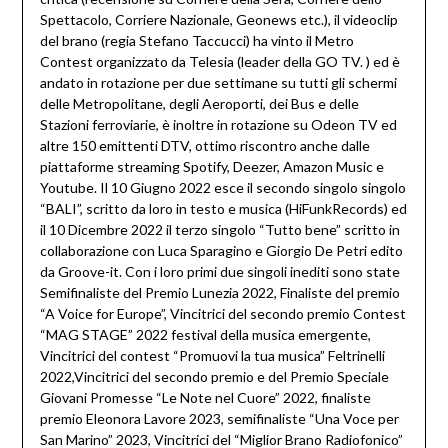
Spettacolo, Corriere Nazionale, Geonews etc.), il videoclip
del brano (regia Stefano Taccucci) ha vinto il Metro
Contest organizzato da Telesia (leader della GO TV. ) ed è
andato in rotazione per due settimane su tutti gli schermi
delle Metropolitane, degli Aeroporti, dei Bus e delle
Stazioni ferroviarie, è inoltre in rotazione su Odeon TV ed
altre 150 emittenti DTV, ottimo riscontro anche dalle
piattaforme streaming Spotify, Deezer, Amazon Music e
Youtube. Il 10 Giugno 2022 esce il secondo singolo singolo
“BALI”, scritto da loro in testo e musica (HiFunkRecords) ed
il 10 Dicembre 2022 il terzo singolo “Tutto bene” scritto in
collaborazione con Luca Sparagino e Giorgio De Petri edito
da Groove-it. Con i loro primi due singoli inediti sono state
Semifinaliste del Premio Lunezia 2022, Finaliste del premio
“A Voice for Europe”, Vincitrici del secondo premio Contest
“MAG STAGE” 2022 festival della musica emergente,
Vincitrici del contest “Promuovi la tua musica” Feltrinelli
2022,Vincitrici del secondo premio e del Premio Speciale
Giovani Promesse “Le Note nel Cuore” 2022, finaliste
premio Eleonora Lavore 2023, semifinaliste “Una Voce per
San Marino” 2023, Vincitrici del “Miglior Brano Radiofonico”