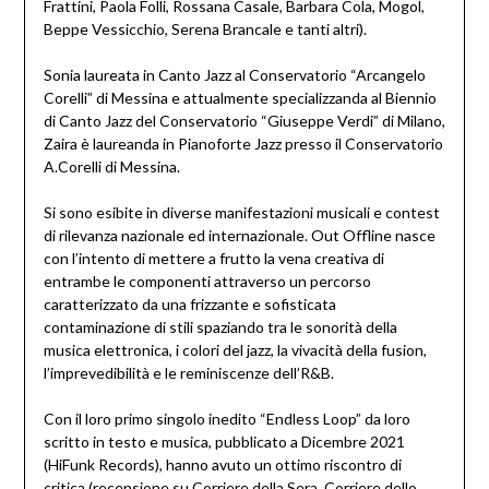
Frattini, Paola Folli, Rossana Casale, Barbara Cola, Mogol,
Beppe Vessicchio, Serena Brancale e tanti altri).
Sonia laureata in Canto Jazz al Conservatorio “Arcangelo
Corelli” di Messina e attualmente specializzanda al Biennio
di Canto Jazz del Conservatorio “Giuseppe Verdi” di Milano,
Zaira è laureanda in Pianoforte Jazz presso il Conservatorio
A.Corelli di Messina.
Si sono esibite in diverse manifestazioni musicali e contest
di rilevanza nazionale ed internazionale. Out Offline nasce
con l’intento di mettere a frutto la vena creativa di
entrambe le componenti attraverso un percorso
caratterizzato da una frizzante e sofisticata
contaminazione di stili spaziando tra le sonorità della
musica elettronica, i colori del jazz, la vivacità della fusion,
l’imprevedibilità e le reminiscenze dell’R&B.
Con il loro primo singolo inedito “Endless Loop” da loro
scritto in testo e musica, pubblicato a Dicembre 2021
(HiFunk Records), hanno avuto un ottimo riscontro di
critica (recensione su Corriere della Sera, Corriere dello