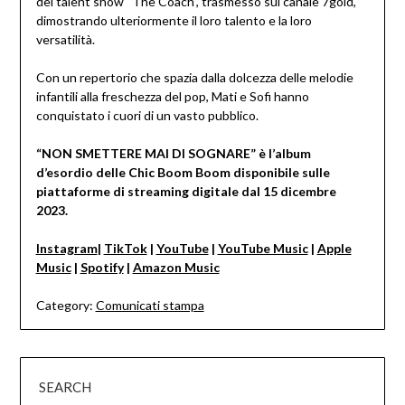
del talent show “The Coach”, trasmesso sul canale 7gold,
dimostrando ulteriormente il loro talento e la loro
versatilità.
Con un repertorio che spazia dalla dolcezza delle melodie
infantili alla freschezza del pop, Mati e Sofi hanno
conquistato i cuori di un vasto pubblico.
“NON SMETTERE MAI DI SOGNARE” è l’album
d’esordio delle Chic Boom Boom disponibile sulle
piattaforme di streaming digitale dal 15 dicembre
2023.
Instagram
|
TikTok
|
YouTube
|
YouTube Music
|
Apple
Music
|
Spotify
|
Amazon Music
Category:
Comunicati stampa
SEARCH