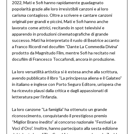
2022, Mati e Sofi hanno rapidamente guadagnato
popolarità grazie alle loro irresistibili canzoni e al loro
carisma contagioso. Oltre a scrivere e cantare canzoni
originali per grandi e piccini, Mati e Sofi hanno anche
lavorato come attrici, recitando in spot televisivi e
apparendo in produzioni cinematografiche di grande
successo. Mati ha interpretato il ruolo di Beatrice accanto
a Franco Ricordi nel docufilm “Dante La Commedia Divina”
prodotto da Magnitudo Film, mentre Sofi ha recitato nel
docufilm di Francesco Toccafondi, ancora in produzione.
La loro versatilità artistica si è estesa anche alla scrittura,
avendo pubblicato il libro “La principessa aliena e il Galateo”
in italiano e inglese con Porto Seguro Editore, un’opera che
ha ricevuto plausi dalla critica e dagli appassionati di
letteratura per l’infanzia.
La loro canzone “La famiglia” ha ottenuto un grande
riconoscimento, conquistando il prestigioso premio
“Miglior Brano inedito” al concorso nazionale “Festival Le
Voci d’Oro”. Inoltre, hanno partecipato alla sesta edizione