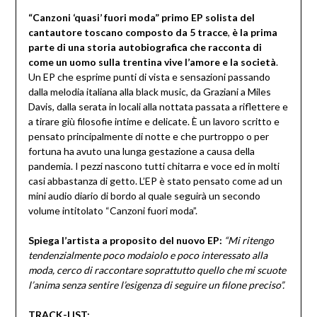
“Canzoni ‘quasi’ fuori moda” primo EP solista del
cantautore toscano composto da 5 tracce
,
è la prima
parte di una storia autobiografica
che racconta di
come un uomo sulla trentina vive l’amore e la società
.
Un EP che esprime punti di vista e sensazioni passando
dalla melodia italiana alla black music, da Graziani a Miles
Davis, dalla serata in locali alla nottata passata a riflettere e
a tirare giù filosofie intime e delicate. È un lavoro scritto e
pensato principalmente di notte e che purtroppo o per
fortuna ha avuto una lunga gestazione a causa della
pandemia. I pezzi nascono tutti chitarra e voce ed in molti
casi abbastanza di getto. L’EP è stato pensato come ad un
mini audio diario di bordo al quale seguirà un secondo
volume intitolato “Canzoni fuori moda”.
Spiega l’artista a proposito del nuovo EP:
“Mi ritengo
tendenzialmente poco modaiolo e poco interessato alla
moda, cerco di raccontare soprattutto quello che mi scuote
l’anima senza sentire l’esigenza di seguire un filone preciso”.
TRACK-LIST: