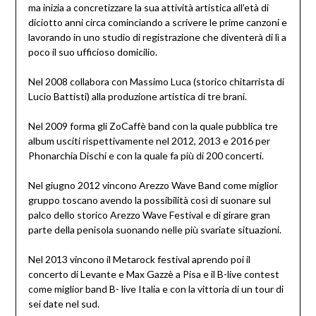
ma inizia a concretizzare la sua attività artistica all’età di
diciotto anni circa cominciando a scrivere le prime canzoni e
lavorando in uno studio di registrazione che diventerà di lì a
poco il suo ufficioso domicilio.
Nel 2008 collabora con Massimo Luca (storico chitarrista di
Lucio Battisti) alla produzione artistica di tre brani.
Nel 2009 forma gli ZoCaffè band con la quale pubblica tre
album usciti rispettivamente nel 2012, 2013 e 2016 per
Phonarchia Dischi e con la quale fa più di 200 concerti.
Nel giugno 2012 vincono Arezzo Wave Band come miglior
gruppo toscano avendo la possibilità così di suonare sul
palco dello storico Arezzo Wave Festival e di girare gran
parte della penisola suonando nelle più svariate situazioni.
Nel 2013 vincono il Metarock festival aprendo poi il
concerto di Levante e Max Gazzè a Pisa e il B-live contest
come miglior band B- live Italia e con la vittoria di un tour di
sei date nel sud.