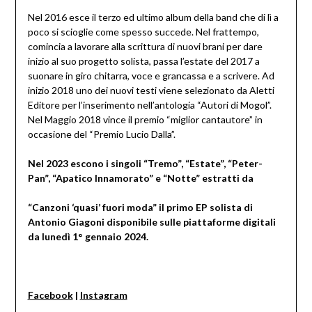
Nel 2016 esce il terzo ed ultimo album della band che di lì a
poco si scioglie come spesso succede. Nel frattempo,
comincia a lavorare alla scrittura di nuovi brani per dare
inizio al suo progetto solista, passa l’estate del 2017 a
suonare in giro chitarra, voce e grancassa e a scrivere. Ad
inizio 2018 uno dei nuovi testi viene selezionato da Aletti
Editore per l’inserimento nell’antologia “Autori di Mogol”.
Nel Maggio 2018 vince il premio “miglior cantautore” in
occasione del “Premio Lucio Dalla”.
Nel 2023 escono i singoli “Tremo”, “Estate”, “Peter-
Pan”, “Apatico Innamorato” e “Notte” estratti da
“Canzoni ‘quasi’ fuori moda” il primo EP solista di
Antonio Giagoni disponibile sulle piattaforme digitali
da lunedì 1° gennaio 2024.
Facebook
|
Instagram