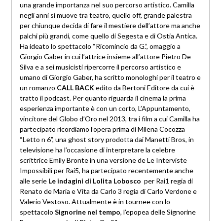
una grande importanza nel suo percorso artistico. Camilla
negli anni si muove tra teatro, quello off, grande palestra
per chiunque decida di fare il mestiere dell’attore ma anche
palchi più grandi, come quello di Segesta e di Ostia Antica.
Ha ideato lo spettacolo “Ricomincio da G.”, omaggio a
Giorgio Gaber in cui l’attrice insieme all’attore Pietro De
Silva e a sei musicisti ripercorre il percorso artistico e
umano di Giorgio Gaber, ha scritto monologhi per il teatro e
un romanzo
CALL BACK
edito da Bertoni Editore da cui è
tratto il podcast. Per quanto riguarda il cinema la prima
esperienza importante è con un corto, L’Appuntamento,
vincitore del Globo d’Oro nel 2013, tra i film a cui Camilla ha
partecipato ricordiamo l’opera prima di Milena Cocozza
“Letto n 6”, una ghost story prodotta dai Manetti Bros, in
televisione ha l’occasione di interpretare la celebre
scrittrice Emily Bronte in una versione de Le Interviste
Impossibili per Rai5, ha partecipato recentemente anche
alle serie
Le indagini di Lolita Lobosco
per Rai1 regia di
Renato de Maria e Vita da Carlo 3 regia di Carlo Verdone e
Valerio Vestoso. Attualmente è in tournee con lo
spettacolo
Signorine nel tempo
, l’epopea delle Signorine