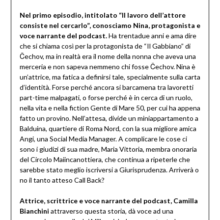
Nel primo episodio, intitolato “Il lavoro dell’attore
consiste nel cercarlo”, conosciamo Nina, protagonista e
voce narrante del podcast.
Ha trentadue anni e ama dire
che si chiama così per la protagonista de “Il Gabbiano” di
Čechov, ma in realtà era il nome della nonna che aveva una
merceria e non sapeva nemmeno chi fosse Čechov. Nina è
un’attrice, ma fatica a definirsi tale, specialmente sulla carta
d’identità. Forse perché ancora si barcamena tra lavoretti
part-time malpagati, o forse perché è in cerca di un ruolo,
nella vita e nella fiction Gente di Mare 50, per cui ha appena
fatto un provino. Nell’attesa, divide un miniappartamento a
Balduina, quartiere di Roma Nord, con la sua migliore amica
Angi, una Social Media Manager. A complicare le cose ci
sono i giudizi di sua madre, Maria Vittoria, membra onoraria
del Circolo Maiincanottiera, che continua a ripeterle che
sarebbe stato meglio iscriversi a Giurisprudenza. Arriverà o
no il tanto atteso Call Back?
Attrice, scrittrice e voce narrante del podcast, Camilla
Bianchini
attraverso questa storia, dà voce ad una