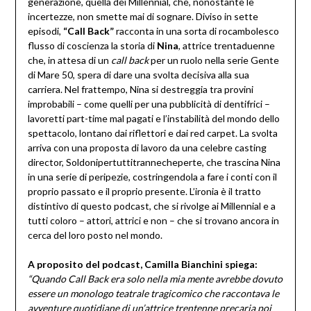
generazione, quella dei Millennial, che, nonostante le
incertezze, non smette mai di sognare. Diviso in sette
episodi,
“Call Back”
racconta in una sorta di rocambolesco
flusso di coscienza la storia di
Nina
, attrice trentaduenne
che, in attesa di un
call back
per un ruolo nella serie Gente
di Mare 50, spera di dare una svolta decisiva alla sua
carriera. Nel frattempo, Nina si destreggia tra provini
improbabili – come quelli per una pubblicità di dentifrici –
lavoretti part-time mal pagati e l’instabilità del mondo dello
spettacolo, lontano dai riflettori e dai red carpet. La svolta
arriva con una proposta di lavoro da una celebre casting
director, Soldonipertuttitrannecheperte, che trascina Nina
in una serie di peripezie, costringendola a fare i conti con il
proprio passato e il proprio presente. L’ironia è il tratto
distintivo di questo podcast, che si rivolge ai Millennial e a
tutti coloro – attori, attrici e non – che si trovano ancora in
cerca del loro posto nel mondo.
A proposito del podcast, Camilla Bianchini spiega:
“Quando Call Back era solo nella mia mente avrebbe dovuto
essere un monologo teatrale tragicomico che raccontava le
avventure quotidiane di un’attrice trentenne precaria poi