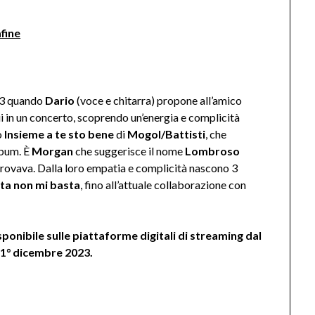
afine
03 quando
Dario
(voce e chitarra) propone all’amico
lui in un concerto, scoprendo un’energia e complicità
o
Insieme a te sto bene
di
Mogol/Battisti
, che
lbum. È
Morgan
che suggerisce il nome
Lombroso
i trovava. Dalla loro empatia e complicità nascono 3
ta non mi basta
, fino all’attuale collaborazione con
sponibile sulle piattaforme digitali di streaming dal
l 1° dicembre 2023.