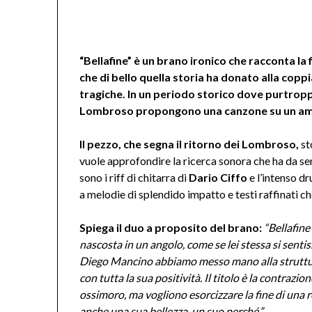
“Bellafine” è un brano ironico che racconta la 
che di bello quella storia ha donato alla cop
tragiche. In un periodo storico dove purtropp
Lombroso propongono una canzone su un am
Il pezzo, che segna il ritorno dei Lombroso,
st
vuole approfondire la ricerca sonora che ha da s
sono i riff di chitarra di
Dario Ciffo
e l’intenso d
a melodie di splendido impatto e testi raffinati c
Spiega il duo a proposito del brano:
“Bellafine
nascosta in un angolo, come se lei stessa si senti
Diego Mancino abbiamo messo mano alla struttura
con tutta la sua positività. Il titolo è la contraz
ossimoro, ma vogliono esorcizzare la fine di una 
anche una sua bellezza, un suo perché.”