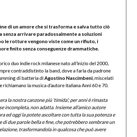
fine di un amore che si trasforma e salva tutto ciò
pia senza arrivare paradossalmente a soluzioni
o le rotture vengono viste come un rifiuto, i
ore finito senza conseguenze drammatiche.
orico duo indie rock milanese nato all’inizio del 2000,
empre contraddistinto la band, dove a farla da padrone
rumming di batteria di
Agostino Nascimbeni
, miscelati
he richiamano la musica d’autore italiana Anni 60 e 70.
 era la nostra canzone più ‘timida’; per anni è rimasta
sse incompleta, non adatta. Insieme all’amico autore
 ed oggi la potete ascoltare con tutta la sua potenza e
ione di due parole bella e fine, che potrebbero sembrare un
relazione, trasformandola in qualcosa che può avere