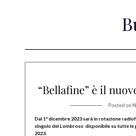
Skip
to
B
content
“Bellafine” è il nuo
Posted on
N
Dal 1° dicembre 2023 sarà in rotazione radio
singolo dei Lombroso disponibile su tutte le 
2023.