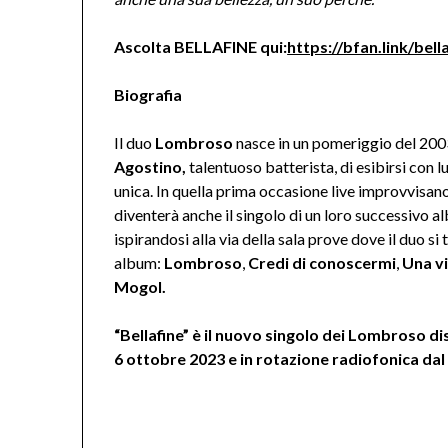
Ascolta BELLAFINE qui:
https://bfan.link/bell
Biografia
Il duo
Lombroso
nasce in un pomeriggio del 20
Agostino,
talentuoso batterista, di esibirsi con 
unica. In quella prima occasione live improvvisan
diventerà anche il singolo di un loro successivo a
ispirandosi alla via della sala prove dove il duo s
album:
Lombroso
,
Credi di conoscermi
,
Una vi
Mogol.
“Bellafine” è il nuovo singolo dei Lombroso di
6 ottobre 2023 e in rotazione radiofonica da