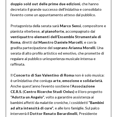
doppio sold out delle prime due edizioni
, che hanno
decretato il grande successo dell’iniziativa e consolidato
l’evento come un appuntamento atteso dal pubblico.
Protagonista della serata sarà
Marco Sensi
, compositore e
pianista viterbese,
al pianoforte
, accompagnato dai
ventiquattro elementi dell’Ensemble Strumentale di
Roma
, diretti dal
Maestro Daniele Marcelli
, e con la
gradita partecipazione del
soprano Arianna Morelli
. Una
serata di alto profilo artistico ed emotivo, che promette di
regalare al pubblico un’esperienza musicale intensa e
raffinata.
Il
Concerto di San Valentino di Roma
non è solo musica:
è un’iniziativa che coniuga
arte, emozione e solidarietà
.
Anche quest’anno l’evento sostiene l’
Associazione
CE.R.S.
(
Centro Ricerche Studi Onlus)
e il loro progetto
“Adotta un Angelo”
, volto a garantire assistenza ai
bambini affetti da malattie croniche, i cosiddetti
“Bambini
ad alta intensità di cure”
, e alle loro famiglie. Sul palco
interverrà il
Dottor Renato Berardinelli
, Presidente