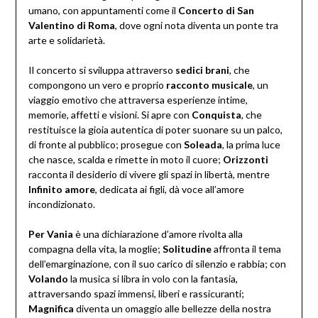
umano, con appuntamenti come il
Concerto di San
Valentino di Roma
, dove ogni nota diventa un ponte tra
arte e solidarietà.
Il concerto si sviluppa attraverso
sedici brani
, che
compongono un vero e proprio
racconto musicale
, un
viaggio emotivo che attraversa esperienze intime,
memorie, affetti e visioni. Si apre con
Conquista
, che
restituisce la gioia autentica di poter suonare su un palco,
di fronte al pubblico; prosegue con
Soleada
, la prima luce
che nasce, scalda e rimette in moto il cuore;
Orizzonti
racconta il desiderio di vivere gli spazi in libertà, mentre
Infinito amore
, dedicata ai figli, dà voce all’amore
incondizionato.
Per Vania
è una dichiarazione d’amore rivolta alla
compagna della vita, la moglie;
Solitudine
affronta il tema
dell’emarginazione, con il suo carico di silenzio e rabbia; con
Volando
la musica si libra in volo con la fantasia,
attraversando spazi immensi, liberi e rassicuranti;
Magnifica
diventa un omaggio alle bellezze della nostra