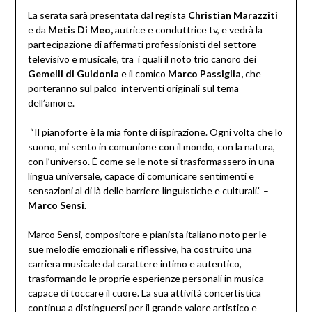
La serata sarà presentata dal regista
Christian Marazziti
e da
Metis Di Meo,
autrice e conduttrice tv, e vedrà la
partecipazione di affermati professionisti del settore
televisivo e musicale, tra i quali il noto trio canoro dei
Gemelli di Guidonia
e il comico
Marco Passiglia,
che
porteranno sul palco interventi originali sul tema
dell’amore.
“Il pianoforte è la mia fonte di ispirazione. Ogni volta che lo
suono, mi sento in comunione con il mondo, con la natura,
con l’universo. È come se le note si trasformassero in una
lingua universale, capace di comunicare sentimenti e
sensazioni al di là delle barriere linguistiche e culturali.” –
Marco Sensi.
Marco Sensi, compositore e pianista italiano noto per le
sue melodie emozionali e riflessive, ha costruito una
carriera musicale dal carattere intimo e autentico,
trasformando le proprie esperienze personali in musica
capace di toccare il cuore. La sua attività concertistica
continua a distinguersi per il grande valore artistico e