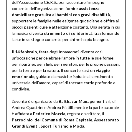
dell’Associazione CE.R.S., per raccontare l’impegno
concreto dell’organizzazione: fornire
assistenza
domiciliare gratuita ai bambini con gravi disabilità
,
supportare le famiglie nelle esigenze quotidiane e offrire ai
piccoli pazienti cure e attenzione costanti. Una serata in cui
la musica diventa
strumento di solidarietà
, trasformando
l’arte in sostegno concreto per chi ne ha più bisogno.
Il
14 febbraio
, festa degli innamorati, diventa così
un’occasione per celebrare l’amore in tutte le sue forme:
per il partner, per i figli, per i genitori, per le proprie passioni,
per la terra e per la natura. Il concerto sarà un
viaggio
emozionale
, guidato da musiche ispirate al sentimento
universale dell’amore, capaci di toccare corde profonde e
condivise.
L’evento è organizzato da
Balthazar Management srl
, di
Andrea Quattrini e Andrea Pistilli, mentre la parte autorale
è affidata a
Federico Moccia
, regista e scrittore, il
Patrocinio
del Comune di Roma Capitale, Assessorato
Grandi Eventi, Sport Turismo e Moda.