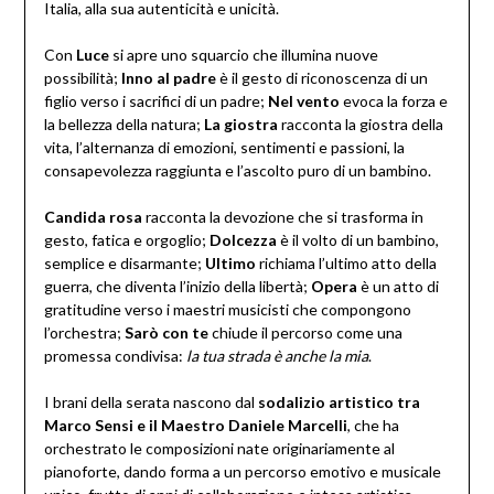
Italia, alla sua autenticità e unicità.
Con
Luce
si apre uno squarcio che illumina nuove
possibilità;
Inno al padre
è il gesto di riconoscenza di un
figlio verso i sacrifici di un padre;
Nel vento
evoca la forza e
la bellezza della natura;
La giostra
racconta la giostra della
vita, l’alternanza di emozioni, sentimenti e passioni, la
consapevolezza raggiunta e l’ascolto puro di un bambino.
Candida rosa
racconta la devozione che si trasforma in
gesto, fatica e orgoglio;
Dolcezza
è il volto di un bambino,
semplice e disarmante;
Ultimo
richiama l’ultimo atto della
guerra, che diventa l’inizio della libertà;
Opera
è un atto di
gratitudine verso i maestri musicisti che compongono
l’orchestra;
Sarò con te
chiude il percorso come una
promessa condivisa:
la tua strada è anche la mia
.
I brani della serata nascono dal
sodalizio artistico tra
Marco Sensi e il Maestro Daniele Marcelli
, che ha
orchestrato le composizioni nate originariamente al
pianoforte, dando forma a un percorso emotivo e musicale