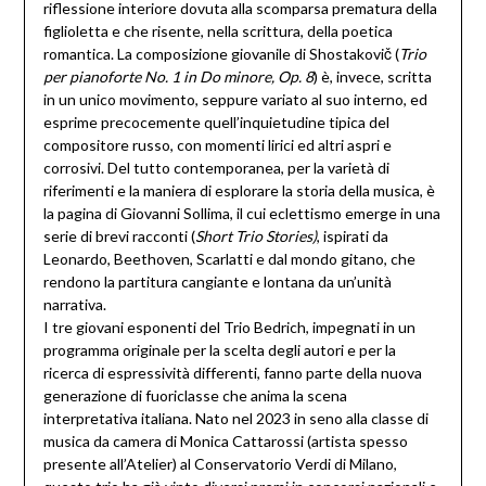
riflessione interiore dovuta alla scomparsa prematura della
figlioletta e che risente, nella scrittura, della poetica
romantica. La composizione giovanile di Shostakovič (
Trio
per pianoforte No. 1 in Do minore, Op. 8
) è, invece, scritta
in un unico movimento, seppure variato al suo interno, ed
esprime precocemente quell’inquietudine tipica del
compositore russo, con momenti lirici ed altri aspri e
corrosivi. Del tutto contemporanea, per la varietà di
riferimenti e la maniera di esplorare la storia della musica, è
la pagina
di Giovanni Sollima, il cui eclettismo emerge in una
serie di brevi racconti (
Short Trio Stories)
, ispirati da
Leonardo, Beethoven, Scarlatti e dal mondo gitano, che
rendono la partitura cangiante e lontana da un’unità
narrativa.
I tre giovani esponenti del Trio Bedrich, impegnati in un
programma originale per la scelta degli autori e per la
ricerca di espressività differenti, fanno parte della nuova
generazione di fuoriclasse che anima la scena
interpretativa italiana. Nato nel 2023 in seno alla classe di
musica da camera di Monica Cattarossi (artista spesso
presente all’Atelier) al Conservatorio Verdi di Milano,