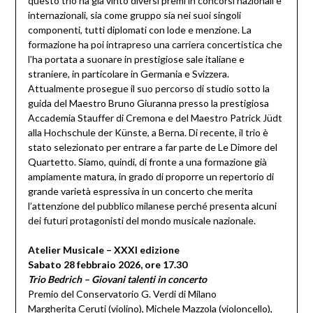
questo trio ha già vinto diversi premi in concorsi nazionali e
internazionali, sia come gruppo sia nei suoi singoli
componenti, tutti diplomati con lode e menzione. La
formazione ha poi intrapreso una carriera concertistica che
l’ha portata a suonare in prestigiose sale italiane e
straniere, in particolare in Germania e Svizzera.
Attualmente prosegue il suo percorso di studio sotto la
guida del Maestro Bruno Giuranna presso la prestigiosa
Accademia Stauffer di Cremona e del Maestro Patrick Jüdt
alla Hochschule der Künste, a Berna. Di recente, il trio è
stato selezionato per entrare a far parte de Le Dimore del
Quartetto. Siamo, quindi, di fronte a una formazione già
ampiamente matura, in grado di proporre un repertorio di
grande varietà espressiva in un concerto che merita
l’attenzione del pubblico milanese perché presenta alcuni
dei futuri protagonisti del mondo musicale nazionale.
Atelier Musicale – XXXI edizione
Sabato 28 febbraio 2026, ore 17.30
Trio Bedrich – Giovani talenti in concerto
Premio del Conservatorio G. Verdi di Milano
Margherita Ceruti (violino), Michele Mazzola (violoncello),