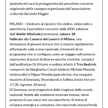
(pianoforte) sarà la protagonista del penultimo concerto
stagionale della rassegna organizzata dall’associazione
culturale Secondo Maggio
MILANO – Dedicato al classico trio violino, violoncello e
pianoforte, il penultimo concerto della XXXI edizione
dell’
Atelier Musicale
presenterà,
sabato 28
febbraio
alla
Camera del Lavoro
di
Milano
, una
formazione di giovani virtuosi che si stanno rapidamente
affermando sulla scena nazionale, interpreti di un
programma che si configura come un viaggio nell’universo
espressivo di autori di diverse epoche storiche: sul palco
dell’auditorium Di Vittorio si esibirà, infatti, il
Trio Bedrich
,
composto da Margherita Ceruti (violino), Michele Mazzola
(violoncello) e Filippo Piredda (pianoforte), che eseguirà
musiche di Smetana, Shostakovič e Sollima
(inizio live ore
17.30, ingresso 10 euro)
.
Di Smetana, un protagonista della stagione delle scuole
nazionali, fedele alla tradizione musicale boema, viene
proposto il suo unico trio con pianoforte. Si tratta di
un’opera energica e compatta, che nasconde una profonda