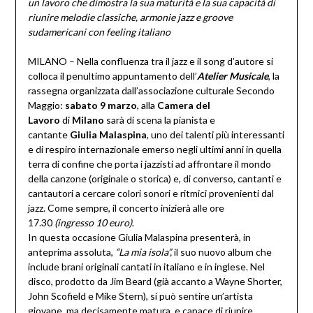
un lavoro che dimostra la sua maturità e la sua capacità di
riunire melodie classiche, armonie jazz e groove
sudamericani con feeling italiano
MILANO – Nella confluenza tra il jazz e il song d’autore si
colloca il penultimo appuntamento dell’
Atelier Musicale
, la
rassegna organizzata dall’associazione culturale Secondo
Maggio:
sabato 9 marzo
, alla
Camera del
Lavoro
di
Milano
sarà di scena la pianista e
cantante
Giulia Malaspina
, uno dei talenti più interessanti
e di respiro internazionale emerso negli ultimi anni in quella
terra di confine che porta i jazzisti ad affrontare il mondo
della canzone (originale o storica) e, di converso, cantanti e
cantautori a cercare colori sonori e ritmici provenienti dal
jazz. Come sempre, il concerto inizierà alle ore
17.30
(ingresso 10 euro)
.
In questa occasione Giulia Malaspina presenterà, in
anteprima assoluta,
“La mia isola”,
il suo nuovo album che
include brani originali cantati in italiano e in inglese. Nel
disco, prodotto da Jim Beard (già accanto a Wayne Shorter,
John Scofield e Mike Stern), si può sentire un’artista
giovane, ma decisamente matura, e capace di riunire