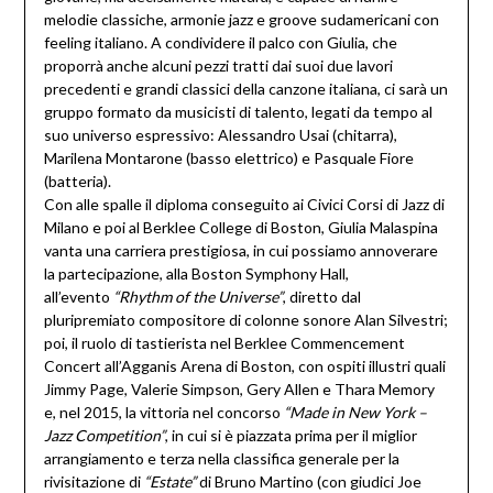
melodie classiche, armonie jazz e groove sudamericani con
feeling italiano. A condividere il palco con Giulia, che
proporrà anche alcuni pezzi tratti dai suoi due lavori
precedenti e grandi classici della canzone italiana, ci sarà un
gruppo formato da musicisti di talento, legati da tempo al
suo universo espressivo: Alessandro Usai (chitarra),
Marilena Montarone (basso elettrico) e Pasquale Fiore
(batteria).
Con alle spalle il diploma conseguito ai Civici Corsi di Jazz di
Milano e poi al Berklee College di Boston, Giulia Malaspina
vanta una carriera prestigiosa, in cui possiamo annoverare
la partecipazione, alla Boston Symphony Hall,
all’evento
“Rhythm of the Universe”
, diretto dal
pluripremiato compositore di colonne sonore Alan Silvestri;
poi, il ruolo di tastierista nel Berklee Commencement
Concert all’Agganis Arena di Boston, con ospiti illustri quali
Jimmy Page, Valerie Simpson, Gery Allen e Thara Memory
e, nel 2015, la vittoria nel concorso
“Made in New York –
Jazz Competition”
, in cui si è piazzata prima per il miglior
arrangiamento e terza nella classifica generale per la
rivisitazione di
“Estate”
di Bruno Martino (con giudici Joe