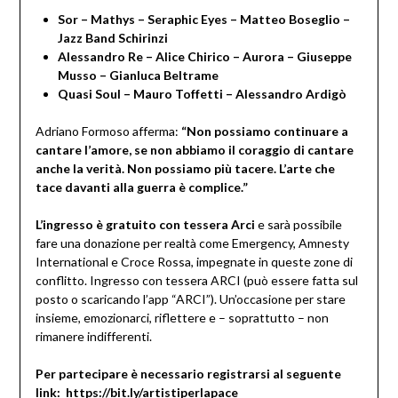
Sor – Mathys – Seraphic Eyes – Matteo Boseglio –
Jazz Band Schirinzi
Alessandro Re – Alice Chirico – Aurora – Giuseppe
Musso – Gianluca Beltrame
Quasi Soul – Mauro Toffetti – Alessandro Ardigò
Adriano Formoso afferma:
“Non possiamo continuare a
cantare l’amore, se non abbiamo il coraggio di cantare
anche la verità. Non possiamo più tacere. L’arte che
tace davanti alla guerra è complice.”
L’ingresso è gratuito con tessera Arci
e sarà possibile
fare una donazione per realtà come Emergency, Amnesty
International e Croce Rossa, impegnate in queste zone di
conflitto. Ingresso con tessera ARCI (può essere fatta sul
posto o scaricando l’app “ARCI”). Un’occasione per stare
insieme, emozionarci, riflettere e – soprattutto – non
rimanere indifferenti.
Per
partecipare è necessario registrarsi al seguente
link:
https://bit.ly/artistiperlapace