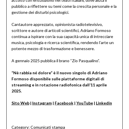
accolto con entusiasmo nei teatri italiani, dove aiuta il
pubblico a riflettere su temi come la crescita personale e la
gestione dei disturbi psicologici.
Cantautore apprezzato, opinionista radiotelevisivo,
scrittore e autore di articoli scientifici, Adriano Formoso
continua a ispirare con la sua capacità unica di intrecciare
musica, psicologia e ricerca scientifica, rendendo l’arte un
potente mezzo di trasformazione e benessere.
A gennaio 2025 pubblica il brano “Zio Pasqualino”.
“Nè rabbia né dolore” è il nuovo singolo di Adriano
Formoso disponibile sulle piattaforme digitali di
streaming e in rotazione radiofonica dall’11 aprile
2025.
Sito Web
|
Instagram
|
Facebook
|
YouTube
|
Linkedin
Category:
Comunicati stampa