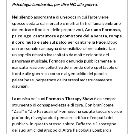
Psicologia Lombardia, per dire NO alla guerra.
Nel silenzio assordante di un’epoca in cui l’arte viene
spesso sedata dal mercato e molti artisti di fama sembrano
dimenticare il potere delle proprie voci,
Adriano Formoso,
psicologo, cantautore e promotore della serata, rompe
il coro muto e sale sul palco per cantare la Pace.
Dopo
una personale campagna di sensibilizzazione culminata in
un appello rimasto inascoltato da molte celebrità del
panorama musicale, Formoso denuncia pubblicamente la
mancata reazione collettiva del mondo dello spettacolo di
fronte alle guerre in corso e al genocidio del popolo
palestinese, perpetrato da interessi mostruosamente
disumani.
La musica nei suoi
Formoso Therapy Show
è da sempre
strumento di consapevolezza e di cura. Con brani come
“Zajal” e “Zio Pasqualino”, Formoso ha saputo toccare corde
profonde, risvegliando il pensiero critico e l’empatia del
pubblico. In questo stesso spirito, l’affetto e il sostegno
dei suoi amici del gruppo di Altra Psicologia Lombardia