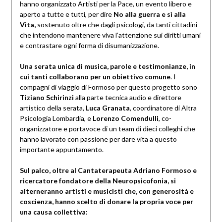
hanno organizzato Artisti per la Pace, un evento libero e
aperto a tutte e tutti, per dire
No alla guerra e sì alla
Vita,
sostenuto oltre che dagli psicologi, da tanti cittadini
che intendono mantenere viva l’attenzione sui diritti umani
e contrastare ogni forma di disumanizzazione.
Una serata unica di musica, parole e testimonianze, in
cui tanti collaborano per un obiettivo comune
. I
compagni di viaggio di Formoso per questo progetto sono
Tiziano Schirinzi
alla parte tecnica audio e direttore
artistico della serata,
Luca Granata
, coordinatore di Altra
Psicologia Lombardia, e
Lorenzo Comendulli
, co-
organizzatore e portavoce di un team di dieci colleghi che
hanno lavorato con passione per dare vita a questo
importante appuntamento.
Sul palco, oltre al Cantaterapeuta Adriano Formoso e
ricercatore fondatore della Neuropsicofonia, si
alterneranno artisti e musicisti che, con generosità e
coscienza, hanno scelto di donare la propria voce per
una causa collettiva: