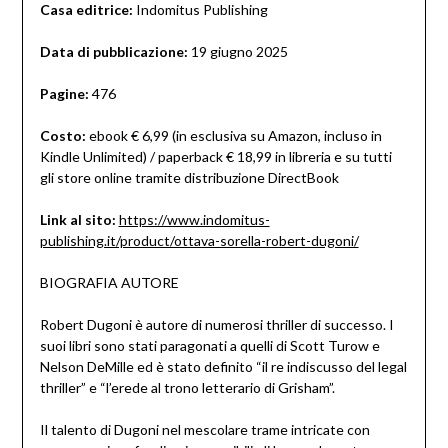
Casa editrice:
Indomitus Publishing
Data di pubblicazione:
19 giugno 2025
Pagine:
476
Costo:
ebook € 6,99 (in esclusiva su Amazon, incluso in
Kindle Unlimited) / paperback € 18,99 in libreria e su tutti
gli store online tramite distribuzione DirectBook
Link al sito:
https://www.indomitus-
publishing.it/product/ottava-sorella-robert-dugoni/
BIOGRAFIA AUTORE
Robert Dugoni è autore di numerosi thriller di successo. I
suoi libri sono stati paragonati a quelli di Scott Turow e
Nelson DeMille ed è stato definito “il re indiscusso del legal
thriller” e “l’erede al trono letterario di Grisham”.
Il talento di Dugoni nel mescolare trame intricate con