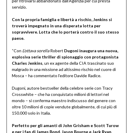
per ritrovarsi abbandonato dall’Agenzia per cui presta
servizio.
Con la propria famiglia e libertà a rischio, Jenkins si
troverà impegnato in una disperata lotta per
sopravvivere. Lotta che lo porterà contro il suo stesso
paese.
“Con
L’ottava sorella
Robert
Dugoni inaugura una nuova,
esplosiva serie thriller di spionaggio con protagonista
Charles Jenkins
, un ex agente della CIA trascinato suo
malgrado in una missione ad altissimo rischio nel cuore di
Mosca – ha commentato l’editore Davide Radice.
Dugoni, autore bestseller della celebre serie con Tracy
Crosswhite – che ha conquistato milioni di lettori nel
mondo – si conferma maestro indiscusso del genere con
oltre 10 milioni di copie vendute globalmente, di cui più di
150.000 solo in Italia.
Perfetto per gli amanti di John Grisham e Scott Turow
e per i fan di James Bond, Jason Bourne e Jack Ryan
,