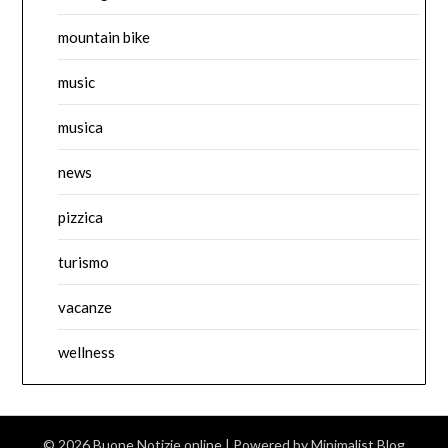
mountain bike
music
musica
news
pizzica
turismo
vacanze
wellness
© 2026 Buone Notizie online
| Powered by
Minimalist Blog