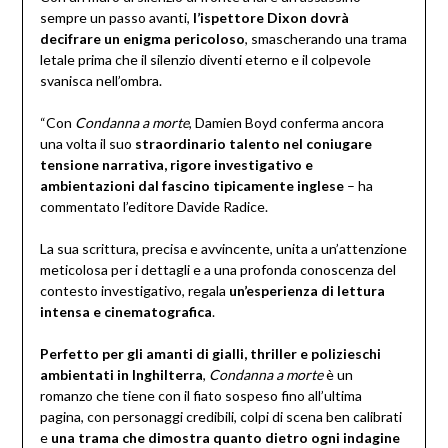
sempre un passo avanti,
l’ispettore Dixon dovrà
decifrare un enigma pericoloso
, smascherando una trama
letale prima che il silenzio diventi eterno e il colpevole
svanisca nell’ombra.
“Con
Condanna a morte
, Damien Boyd conferma ancora
una volta il suo
straordinario talento nel coniugare
tensione narrativa, rigore investigativo e
ambientazioni dal fascino tipicamente inglese
– ha
commentato l’editore Davide Radice.
La sua scrittura, precisa e avvincente, unita a un’attenzione
meticolosa per i dettagli e a una profonda conoscenza del
contesto investigativo, regala
un’esperienza di lettura
intensa e cinematografica
.
Perfetto per gli amanti di gialli, thriller e polizieschi
ambientati in Inghilterra
,
Condanna a morte
è un
romanzo che tiene con il fiato sospeso fino all’ultima
pagina, con personaggi credibili, colpi di scena ben calibrati
e
una trama che dimostra quanto dietro ogni indagine