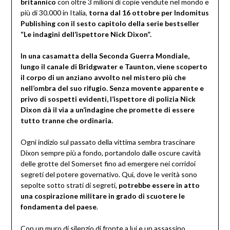
britannico
con oltre 3 milioni di copie vendute nel mondo e
più di 30.000 in Italia,
torna dal 16 ottobre per Indomitus
Publishing con il sesto capitolo della serie bestseller
“Le indagini dell’ispettore Nick Dixon”.
In una casamatta della Seconda Guerra Mondiale,
lungo il canale di Bridgwater e Taunton, viene scoperto
il corpo di un anziano avvolto nel mistero più che
nell’ombra del suo rifugio. Senza movente apparente e
privo di sospetti evidenti, l’ispettore di polizia Nick
Dixon dà il via a un’indagine che promette di essere
tutto tranne che ordinaria.
Ogni indizio sul passato della vittima sembra trascinare
Dixon sempre più a fondo, portandolo dalle oscure cavità
delle grotte del Somerset fino ad emergere nei corridoi
segreti del potere governativo. Qui, dove le verità sono
sepolte sotto strati di segreti,
potrebbe essere in atto
una cospirazione militare in grado di scuotere le
fondamenta del paese
.
Con un muro di silenzio di fronte a lui e un assassino