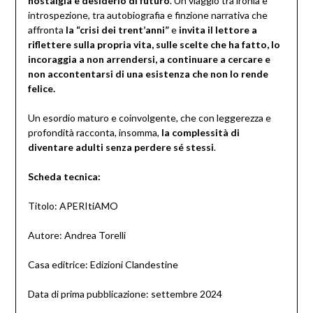
nostalgia e desiderio di futuro
. Un viaggio tra ironia e
introspezione, tra autobiografia e finzione narrativa che
affronta
la “crisi dei trent’anni”
e
invita il lettore a
riflettere sulla propria vita, sulle scelte che ha fatto, lo
incoraggia a non arrendersi, a continuare a cercare e
non accontentarsi di una esistenza che non lo rende
felice.
Un esordio maturo e coinvolgente, che con leggerezza e
profondità racconta, insomma,
la complessità di
diventare adulti senza perdere sé stessi
.
Scheda tecnica:
Titolo: APERItiAMO
Autore: Andrea Torelli
Casa editrice: Edizioni Clandestine
Data di prima pubblicazione: settembre 2024