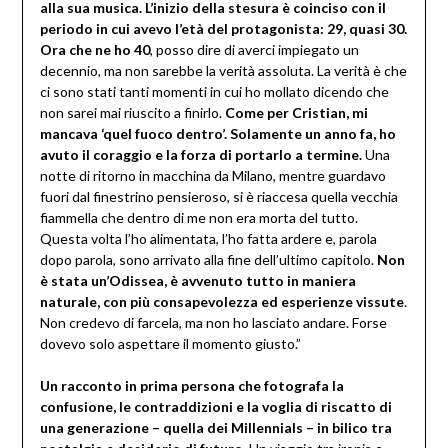
alla sua musica. L’inizio della stesura è coinciso con il
periodo in cui avevo l’età del protagonista: 29, quasi 30.
Ora che ne ho 40
, posso dire di averci impiegato un
decennio, ma non sarebbe la verità assoluta. La verità è che
ci sono stati tanti momenti in cui ho mollato dicendo che
non sarei mai riuscito a finirlo.
Come per Cristian, mi
mancava ‘quel fuoco dentro’. Solamente un anno fa, ho
avuto il coraggio e la forza di portarlo a termine.
Una
notte di ritorno in macchina da Milano, mentre guardavo
fuori dal finestrino pensieroso, si è riaccesa quella vecchia
fiammella che dentro di me non era morta del tutto.
Questa volta l’ho alimentata, l’ho fatta ardere e, parola
dopo parola, sono arrivato alla fine dell’ultimo capitolo.
Non
è stata un’Odissea, è avvenuto tutto in maniera
naturale, con più consapevolezza ed esperienze vissute
.
Non credevo di farcela, ma non ho lasciato andare. Forse
dovevo solo aspettare il momento giusto.”
Un racconto in prima persona che fotografa la
confusione, le contraddizioni e la voglia di riscatto di
una generazione – quella dei Millennials – in bilico tra