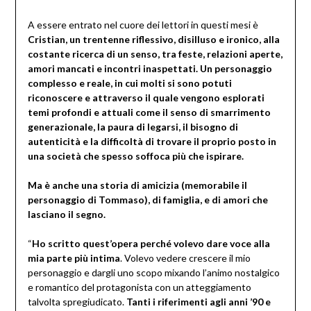
A essere entrato nel cuore dei lettori in questi mesi è
Cristian, un trentenne riflessivo, disilluso e ironico, alla
costante ricerca di un senso, tra feste, relazioni aperte,
amori mancati e incontri inaspettati. Un personaggio
complesso e reale, in cui molti si sono potuti
riconoscere e attraverso il quale vengono esplorati
temi profondi e attuali come il senso di smarrimento
generazionale, la paura di legarsi, il bisogno di
autenticità e la difficoltà di trovare il proprio posto in
una società che spesso soffoca più che ispirare.
Ma è anche una storia di amicizia (memorabile il
personaggio di Tommaso), di famiglia, e di amori che
lasciano il segno.
“
Ho scritto quest’opera perché volevo dare voce alla
mia parte più intima
. Volevo vedere crescere il mio
personaggio e dargli uno scopo mixando l’animo nostalgico
e romantico del protagonista con un atteggiamento
talvolta spregiudicato.
Tanti i riferimenti agli anni ’90 e