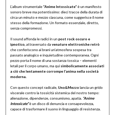
L’album strumentale
“Anime Intossicate”
è un manifesto
sonoro breve ma potentissimo: dieci tracce della durata di
circa un minuto e mezzo ciascuna, come suggerisce il nome
stesso della formazione. Un formato essenziale, diretto,
senza compromessi.
Il sound affonda le radici in un
post rock oscuro e
ipnotico
, attraversato da
venature elettroniche retrò
che conferiscono ai brani un’atmosfera sospesa tra
passato analogico e inquietudine contemporanea. Ogni
pezzo porta il nome di una sostanza tossica – elementi
letali per il corpo umano, ma qui
simbolicamente associati
a ciò che lentamente corrompe l’anima nella società
moderna.
Con questo concept radicale,
Uno&Mezzo
lancia un grido
viscerale contro la tossicità sistemica del nostro tempo:
alienazione, dipendenze, consumismo, apatia.
“Anime
Intossicate”
è un disco di denuncia e consapevolezza,
capace di trasformare il suono in linguaggio di resistenza.