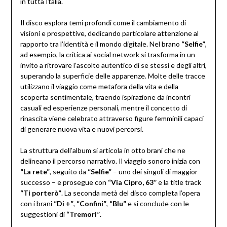
in tutta Italia.
Il disco esplora temi profondi come il cambiamento di
visioni e prospettive, dedicando particolare attenzione al
rapporto tra l’identità e il mondo digitale. Nel brano
“Selfie”
,
ad esempio, la critica ai social network si trasforma in un
invito a ritrovare l’ascolto autentico di se stessi e degli altri,
superando la superficie delle apparenze. Molte delle tracce
utilizzano il viaggio come metafora della vita e della
scoperta sentimentale, traendo ispirazione da incontri
casuali ed esperienze personali, mentre il concetto di
rinascita viene celebrato attraverso figure femminili capaci
di generare nuova vita e nuovi percorsi.
La struttura dell’album si articola in otto brani che ne
delineano il percorso narrativo. Il viaggio sonoro inizia con
“La rete”
, seguito da
“Selfie”
– uno dei singoli di maggior
successo – e prosegue con
“Via Cipro, 63”
e la title track
“Ti porterò”
. La seconda metà del disco completa l’opera
con i brani
“Di +”
,
“Confini”
,
“Blu”
e si conclude con le
suggestioni di
“Tremori”
.