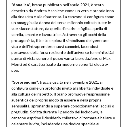
“Annalisa”
, brano pubblicato nell’aprile 2021, è stato
descritto da Andrea Ascolese come un vero e proprio inno
alla rinascita e alla ripartenza. La canzone si configura come
un omaggio alla donna del terzo millennio colta in tutte le
sue sfaccettature, da quella di madre e figlia a quella di
sorella, amante e lavoratrice. Attraverso gli occhi della
protagonista, il testo esplora il simbolismo del generare
vita e dell’intraprendere nuovi cammini, facendosi
portavoce della forza resiliente dell’universo femminile. Dal
punto di vista sonoro, il pezzo vanta la produzione di Max
Monti ed è caratterizzato da moderne sonorità electro-
pop.
“
Sorprendimi”
, traccia uscita nel novembre 2021, si
configura come un profondo invito alla libertà individuale e
alla cultura del rispetto. Il brano promuove l’espressione
autentica del proprio modo di essere e della propria
sensualità, spronando a superare condizionamenti sociali o
pregiudizi. Scritta durante il periodo del lockdown, la
canzone esprime il desiderio collettivo di tornare a ballare e
celebrare la vita, includendo una dedica speciale ai