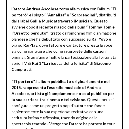
L’attore
Andrea Ascolese
torna alla musica con l’album “
Ti
porterò”
e i singoli “
Annalisa”
e “
Sorprendimi”
, distribuiti
dalla label
Gallia Music
attraverso
iMusician
. Questo
avviene dopo il recente rilascio dell’album “
Tommy Tom e
l’Orsetto perduto”
, tratto dall’omonimo film d’animazione
olandese che ha debuttato con successo su
Rai Yoyo
e
ora su
RaiPlay
, dove l’attore e cantautore presta la voce
sia come narratore che come interprete delle canzoni
originali. Si aggiunge inoltre la partecipazione alla fortunata
serie TV di
Rai 1 “La ricetta della felicità”
di
Giacomo
Campiotti
.
“Ti porterò”, l’album pubblicato originariamente nel
2015, rappresenta l’esordio musicale di Andrea
Ascolese, artista già ampiamente noto al pubblico per
la sua carriera tra cinema e televisione.
Quest’opera si
configura come un progetto pop d’autore che fonde
sapientemente la sua esperienza recitativa con una
scrittura intima e riflessiva, traendo origine dallo
spettacolo teatrale
Change
che l’attore ha portato in tour