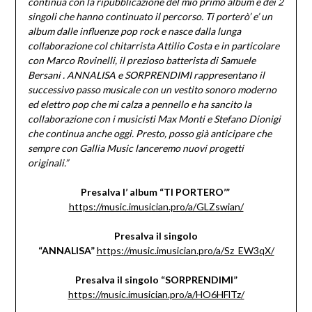
continua con la ripubblicazione del mio primo album e dei 2
singoli che hanno continuato il percorso. Ti porterò’ e’ un
album dalle influenze pop rock e nasce dalla lunga
collaborazione col chitarrista Attilio Costa e in particolare
con Marco Rovinelli, il prezioso batterista di Samuele
Bersani . ANNALISA e SORPRENDIMI rappresentano il
successivo passo musicale con un vestito sonoro moderno
ed elettro pop che mi calza a pennello e ha sancito la
collaborazione con i musicisti Max Monti e Stefano Dionigi
che continua anche oggi. Presto, posso già anticipare che
sempre con Gallia Music lanceremo nuovi progetti
originali.”
Presalva l’ album “TI PORTERO’”
https://music.imusician.pro/a/GLZswian/
Presalva
il singolo
“ANNALISA”
https://music.imusician.pro/a/Sz_EW3qX/
Presalva il singolo
“SORPRENDIMI”
https://music.imusician.pro/a/HO6HFlTz/