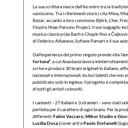
La sua scrittura nasce dall’incontro tra la tradizi
vastissimo. Tra i riferimenti storici cita Mina, Mi
Bazar; accanto a loro convivono Björk, Cher, Fred
Floyd e l’Alan Parsons Project. Il suo bagaglio incl
musica classica (da Bach e Chopin fino a Čajkov
di Federico Albanese, Sofiane Pamart e il suo auto
Dall’esperienza del primo singolo prende vita l’
fortuna”
, a cui Anastasia lavora ininterrottamen
scrive e produce 30 brani originali in italiano, affi
nazionali e internazionali, inclusi talenti che non 
pubblicato solo in inglese. Il progetto è completa
di tutti gli artisti coinvolti.
I cantanti – 27 italiani e 3 stranieri – sono stati 
perfetta per il carattere di ogni brano. Per la pr
differenti:
Fabio Vaccaro, Mikor Studio e Giov
Lucilla Dosa
(cover art) e
Paolo Stefanelli
(logo 