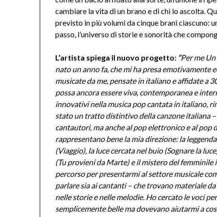
cambiare la vita di un brano e di chi lo ascolta. 
previsto in più volumi da cinque brani ciascuno: u
passo, l’universo di storie e sonorità che compon
L’artista spiega il nuovo progetto:
“
Per me Un B
nato un anno fa, che mi ha presa emotivamente ed
musicate da me, pensate in italiano e affidate a 
possa ancora essere viva, contemporanea e intern
innovativi nella musica pop cantata in italiano, ri
stato un tratto distintivo della canzone italiana 
cantautori, ma anche al pop elettronico e al pop 
rappresentano bene la mia direzione: la leggenda e 
(Viaggio), la luce cercata nel buio (Sognare la luc
(Tu provieni da Marte) e il mistero del femminile
percorso per presentarmi al settore musicale come 
parlare sia ai cantanti – che trovano materiale da
nelle storie e nelle melodie. Ho cercato le voci pe
semplicemente belle ma dovevano aiutarmi a costr