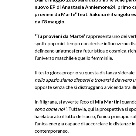
nuovo EP di Anastasia Anniemore24, primo cap
provieni da Marte” feat. Sakuna è il singolo e
dall’8 maggio.
“Tu provieni da Marte”
rappresenta uno dei ver
synth-pop mid-tempo con decise influenze nu disco
delineano un’atmosfera futuristica e cosmica, ric
l’universo maschile e quello femminile.
Il testo gioca proprio su questa distanza siderale. 
nello spazio siamo dispersi e trovarsi è davvero u
opposte senza che si distruggano a vicenda tra ill
In filigrana, si avverte l’eco di
Mia Martini
quando 
sono come noi”
. Tuttavia, qui la prospettiva si 
ha elaborato il lutto del sacro, l’unico principio 
l’unica energia capace di accorciare le distanze in
contemporaneo.