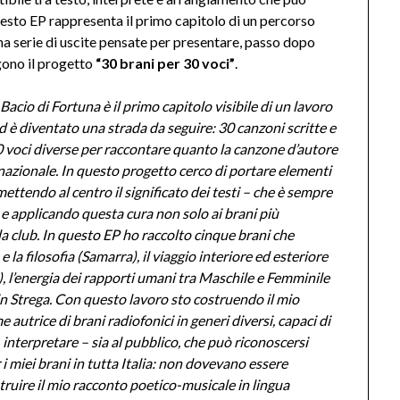
Questo EP rappresenta il primo capitolo di un percorso
na serie di uscite pensate per presentare, passo dopo
gono il progetto
“30 brani per 30 voci”
.
acio di Fortuna è il primo capitolo visibile di un lavoro
 è diventato una strada da seguire: 30 canzoni scritte e
30 voci diverse per raccontare quanto la canzone d’autore
azionale. In questo progetto cerco di portare elementi
mettendo al centro il significato dei testi – che è sempre
– e applicando questa cura non solo ai brani più
da club. In questo EP ho raccolto cinque brani che
la filosofia (Samarra), il viaggio interiore ed esteriore
e), l’energia dei rapporti umani tra Maschile e Femminile
 in Strega. Con questo lavoro sto costruendo il mio
autrice di brani radiofonici in generi diversi, capaci di
 interpretare – sia al pubblico, che può riconoscersi
r i miei brani in tutta Italia: non dovevano essere
uire il mio racconto poetico-musicale in lingua