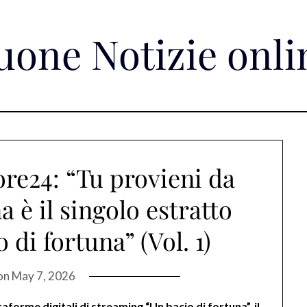
uone Notizie onli
re24: “Tu provieni da
a è il singolo estratto
 di fortuna” (Vol. 1)
on
May 7, 2026
aforme digitali di streaming “Un bacio di fortuna”, il