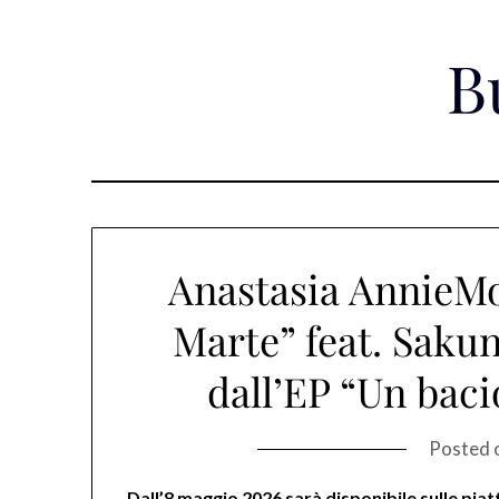
Skip
to
B
content
Anastasia AnnieMo
Marte” feat. Sakun
dall’EP “Un bacio
Posted 
Dall’8 maggio 2026 sarà disponibile sulle piatt