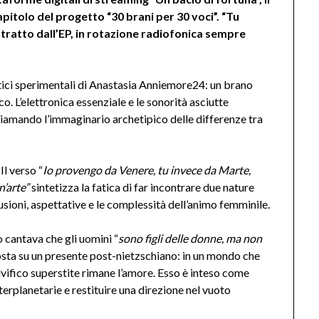
itolo del progetto “30 brani per 30 voci”. “Tu
stratto dall’EP, in rotazione radiofonica sempre
tici sperimentali di Anastasia Anniemore24: un brano
. L’elettronica essenziale e le sonorità asciutte
hiamando l’immaginario archetipico delle differenze tra
Il verso “
Io provengo da Venere, tu invece da Marte,
n’arte”
sintetizza la fatica di far incontrare due nature
usioni, aspettative e le complessità dell’animo femminile.
cantava che gli uomini “
sono figli delle donne, ma non
sposta su un presente post-nietzschiano: in un mondo che
salvifico superstite rimane l’amore. Esso è inteso come
terplanetarie e restituire una direzione nel vuoto