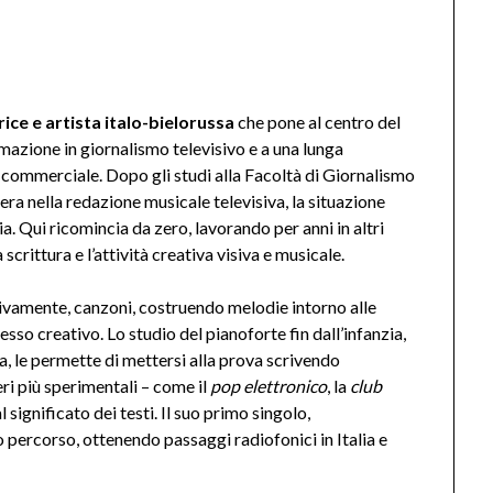
ice e artista italo-bielorussa
che pone al centro del
rmazione in giornalismo televisivo e a una lunga
à commerciale. Dopo gli studi alla Facoltà di Giornalismo
iera nella redazione musicale televisiva, la situazione
lia. Qui ricomincia da zero, lavorando per anni in altri
scrittura e l’attività creativa visiva e musicale.
essivamente, canzoni, costruendo melodie intorno alle
esso creativo. Lo studio del pianoforte fin dall’infanzia,
na, le permette di mettersi alla prova scrivendo
eri più sperimentali – come il
pop elettronico
, la
club
 significato dei testi. Il suo primo singolo,
o percorso, ottenendo passaggi radiofonici in Italia e