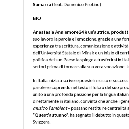
Samarra
(feat. Domenico Protino)
BIO
Anastasia Anniemore24 è un’autrice, produttr
suo lavoro la parola e l’emozione, grazie a una fo
esperienza tra scrittura, comunicazione e attivit
dell’Università Statale di Minsk e un inizio di carr
politica del suo Paese la spinge a trasferirsi in Ita
settori prima di tornare alla sua vera vocazione: la 
In Italia inizia a scrivere poesie in russo e, succ
parole e scoprendo nel testo il fulcro del suo proc
unito a una profonda passione per la lingua italia
direttamente in italiano, convinta che anche i gen
music
o l’
ambient
– possano restituire centralità al
“Quest’autunno”
, ha segnato il debutto in quest
Svizzera.