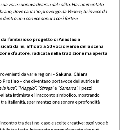
la sua voce suonava diversa dal solito. Ha commentato
o brano, dove canta ‘io provengo da Venere, tu invece da
le dentro una cornice sonora così forte e
to dall’ambizioso progetto di Anastasia
sicati da lei, affidati a 30 voci diverse della scena
zone d’autore, radicata nella tradizione ma aperta
rovenienti da varie regioni –
Sakuna, Chiara
o Protino
– che diventano portavoce dell’autrice in
 la luce”
,
“Viaggio”
,
“Strega”
e
“Samarra”
. I pezzi
ballata intimista e il racconto simbolico, mostrando
o tra italianità, sperimentazione sonora e profondità
 incontro tra destino, caso e scelte creative: ogni voce è
etibile tra testo, interprete e arrangiamento che può