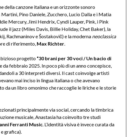
one della canzone italiana e un orizzonte sonoro
a Martini, Pino Daniele, Zucchero, Lucio Dalla e i Matia
die Mercury, Jimi Hendrix, Cyndi Lauper, Pink, i Pink
ude il jazz (Miles Davis, Billie Holiday, Chet Baker), la
skij, Rachmaninov e Šostakovič) e la moderna
neoclassica
re di riferimento,
Max Richter
.
ambizioso progetto
“30 brani per 30 voci / Un bacio di
te da febbraio 2025. In poco più di un anno concepisce,
dandoli a 30 interpreti diversi. Il cast coinvolge artisti
avevano mai inciso in lingua italiana o che avevano
to da un libro omonimo che raccoglie le liriche e le storie
selezionati principalmente via social, cercando la timbrica
oduzione musicale, Anastasia ha coinvolto tre studi
anni Ferranti Music
. L’identità visiva è invece curata da
e grafica).