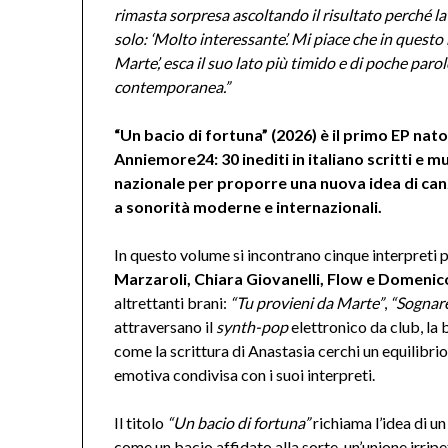
rimasta sorpresa ascoltando il risultato perché 
solo: ‘Molto interessante’. Mi piace che in quest
Marte’, esca il suo lato più timido e di poche paro
contemporanea.”
“Un bacio di fortuna” (2026) è il primo EP na
Anniemore24: 30 inediti in italiano scritti e mu
nazionale per proporre una nuova idea di can
a sonorità moderne e internazionali.
In questo volume si incontrano cinque interpreti p
Marzaroli, Chiara Giovanelli, Flow e Domenic
altrettanti brani:
“Tu provieni da Marte”
,
“Sognare
attraversano il
synth-pop
elettronico da club, la 
come la scrittura di Anastasia cerchi un equilibri
emotiva condivisa con i suoi interpreti.
Il titolo
“Un bacio di fortuna”
richiama l’idea di un
come un bacio affidato alla sorte, un’unione irrip