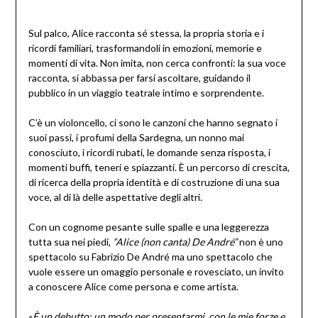
Sul palco, Alice racconta sé stessa, la propria storia e i
ricordi familiari, trasformandoli in emozioni, memorie e
momenti di vita. Non imita, non cerca confronti: la sua voce
racconta, si abbassa per farsi ascoltare, guidando il
pubblico in un viaggio teatrale intimo e sorprendente.
C’è un violoncello, ci sono le canzoni che hanno segnato i
suoi passi, i profumi della Sardegna, un nonno mai
conosciuto, i ricordi rubati, le domande senza risposta, i
momenti buffi, teneri e spiazzanti. È un percorso di crescita,
di ricerca della propria identità e di costruzione di una sua
voce, al di là delle aspettative degli altri.
Con un cognome pesante sulle spalle e una leggerezza
tutta sua nei piedi,
“Alice (non canta) De André”
non è uno
spettacolo su Fabrizio De André ma uno spettacolo che
vuole essere un omaggio personale e rovesciato, un invito
a conoscere Alice come persona e come artista.
«
È un debutto: un modo per presentarmi, con le mie forze e