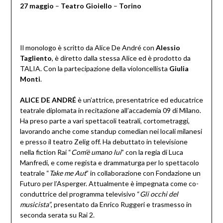
27 maggio
–
Teatro Gioiello
–
Torino
Il monologo è scritto da Alice De André con
Alessio
Tagliento
, è diretto dalla stessa Alice ed è prodotto da
TALIA. Con la partecipazione della violoncellista
Giulia
Monti
.
ALICE DE ANDRÉ
è un’attrice, presentatrice ed educatrice
teatrale diplomata in recitazione all’accademia 09 di Milano.
Ha preso parte a vari spettacoli teatrali, cortometraggi,
lavorando anche come standup comedian nei locali milanesi
e presso il teatro Zelig off. Ha debuttato in televisione
nella fiction Rai “
Com’è umano lui
” con la regia di Luca
Manfredi, e come regista e drammaturga per lo spettacolo
teatrale “
Take me Aut
” in collaborazione con Fondazione un
Futuro per l’Asperger. Attualmente è impegnata come co-
conduttrice del programma televisivo “
Gli occhi del
musicista”
, presentato da Enrico Ruggeri e trasmesso in
seconda serata su Rai 2.