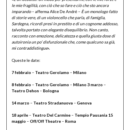
le mie fragilità, con ciò che so fare e ciò che sto ancora
imparando
– afferma Alice De André –
È un monologo fatto
di storie vere, di un violoncello che parla, di famiglia,
Sardegna, ricordi presi in prestito e di un cognome addosso,
talvolta portato con elegante disequilibrio. Non canto,
racconto con emozione, delicatezza e quella giusta dose di
autoironia un po’ disfunzionale che, come qualcuno sa già,
mi contraddistingue
».
Queste le date:
7 febbraio
–
Teatro Gerolamo
–
Milano
8 febbraio
–
Teatro Gerolamo
–
Milano 3 marzo
–
Teatro Dehon
–
Bologna
14 marzo
–
Teatro Stradanuova
–
Genova
18 aprile
–
Teatro Del Carmine
–
Tempio Pausania 15
maggio
–
Off/Off Theatre
–
Roma