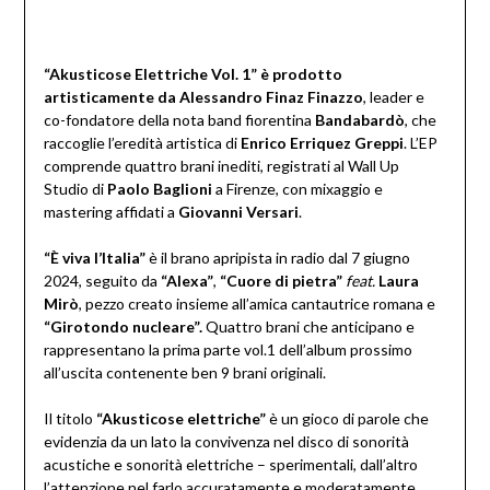
“Akusticose Elettriche Vol. 1” è prodotto
artisticamente da Alessandro Finaz Finazzo
, leader e
co-fondatore della nota band fiorentina
Bandabardò
, che
raccoglie l’eredità artistica di
Enrico Erriquez Greppi
. L’EP
comprende quattro brani inediti, registrati al Wall Up
Studio di
Paolo Baglioni
a Firenze, con mixaggio e
mastering affidati a
Giovanni Versari
.
“È viva l’Italia”
è il brano apripista in radio dal 7 giugno
2024, seguito da
“Alexa”
,
“Cuore di pietra”
feat.
Laura
Mirò
, pezzo creato insieme all’amica cantautrice romana e
“Girotondo nucleare”.
Quattro brani che anticipano e
rappresentano la prima parte vol.1 dell’album prossimo
all’uscita contenente ben 9 brani originali.
Il titolo
“Akusticose elettriche”
è un gioco di parole che
evidenzia da un lato la convivenza nel disco di sonorità
acustiche e sonorità elettriche – sperimentali, dall’altro
l’attenzione nel farlo accuratamente e moderatamente