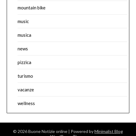
mountain bike
music
musica
news
pizzica
turismo
vacanze
wellness
© 2026 Buone Notizie online
| Powered by
Minimalist Blog