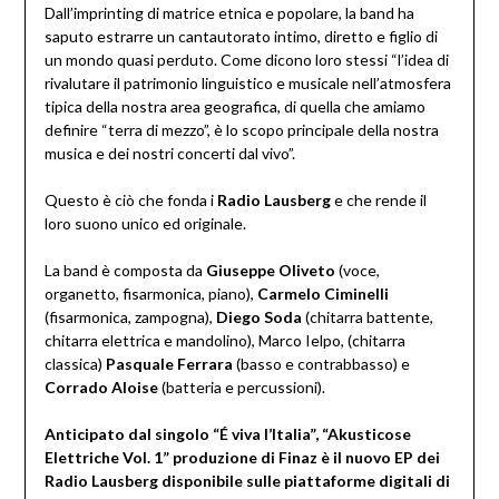
Dall’imprinting di matrice etnica e popolare, la band ha
saputo estrarre un cantautorato intimo, diretto e figlio di
un mondo quasi perduto. Come dicono loro stessi “l’idea di
rivalutare il patrimonio linguistico e musicale nell’atmosfera
tipica della nostra area geografica, di quella che amiamo
definire “terra di mezzo”, è lo scopo principale della nostra
musica e dei nostri concerti dal vivo”.
Questo è ciò che fonda i
Radio Lausberg
e che rende il
loro suono unico ed originale.
La band è composta da
Giuseppe Oliveto
(voce,
organetto, fisarmonica, piano),
Carmelo Ciminelli
(fisarmonica, zampogna),
Diego Soda
(chitarra battente,
chitarra elettrica e mandolino), Marco Ielpo, (chitarra
classica)
Pasquale Ferrara
(basso e contrabbasso) e
Corrado Aloise
(batteria e percussioni).
Anticipato dal singolo “É viva l’Italia”, “Akusticose
Elettriche Vol. 1” produzione di Finaz è il nuovo EP dei
Radio Lausberg disponibile sulle piattaforme digitali di