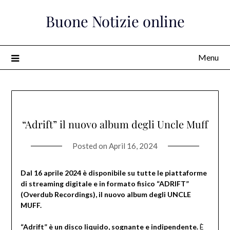
Skip
Buone Notizie online
to
content
Menu
“Adrift” il nuovo album degli Uncle Muff
Posted on
April 16, 2024
Dal 16 aprile 2024 è disponibile su tutte le piattaforme
di streaming digitale e in formato fisico “ADRIFT”
(Overdub Recordings), il nuovo album degli UNCLE
MUFF.
“Adrift” è un disco liquido, sognante e indipendente.
È