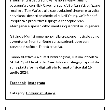
I riferimenti artistici sono vari e non invasivi: amano
passeggiare con Nick Cave nei suoi cieli britannici, strizzano
l’occhio a Tom Waits e alle sue evoluzioni circensi e talvolta
sorvolano i deserti psichedelici di Neil Young. Un’infedeltà
irrequieta e produttiva li spinge a concepire brani
eterogenei e spesso difficilmente inquadrabili in un genere.
Gli Uncle Muff si immergono nella creazione musicale come
avventurieri in un territorio senza padroni, dove ogni
canzone è soffio di libertà creativa.
Hanno all’attivo 4 album di brani originali, l’ultimo intitolato
“Adrift” pubblicato da Overdub Recordings, disponibile
sulle piattaforme digitali e in formato fisico dal 16
aprile 2024.
Facebook
|
Instagram
Category:
Comunicati stampa