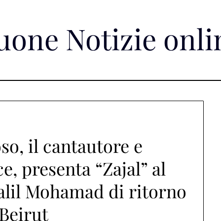
uone Notizie onli
o, il cantautore e
, presenta “Zajal” al
alil Mohamad di ritorno
Beirut