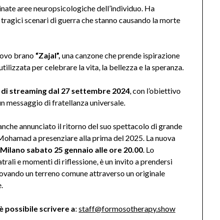
nate aree neuropsicologiche dell’individuo. Ha
 tragici scenari di guerra che stanno causando la morte
nuovo brano
“Zajal”,
una canzone che prende ispirazione
tilizzata per celebrare la vita, la bellezza e la speranza.
li di streaming dal 27 settembre 2024
, con l’obiettivo
n messaggio di fratellanza universale.
anche annunciato il ritorno del suo spettacolo di grande
Mohamad a presenziare alla prima del 2025. La nuova
i
Milano sabato 25 gennaio alle ore 20.00
. Lo
ali e momenti di riflessione, è un invito a prendersi
trovando un terreno comune attraverso un originale
.
è possibile scrivere a
:
staff@formosotherapy.show