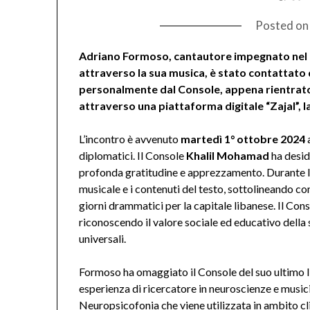
Posted o
Adriano Formoso, cantautore impegnato nel 
attraverso la sua musica, è stato contattato d
personalmente dal Console, appena rientrato
attraverso una piattaforma digitale “Zajal”, la
L’incontro è avvenuto
martedì 1° ottobre 2024
diplomatici. Il Console
Khalil Mohamad
ha desid
profonda gratitudine e apprezzamento. Durante l
musicale e i contenuti del testo, sottolineando com
giorni drammatici per la capitale libanese. Il Con
riconoscendo il valore sociale ed educativo della 
universali.
Formoso ha omaggiato il Console del suo ultimo 
esperienza di ricercatore in neuroscienze e musici
Neuropsicofonia che viene utilizzata in ambito cl