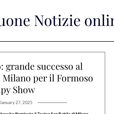
uone Notizie onli
 grande successo al
i Milano per il Formoso
apy Show
January 27, 2025
ow ha illuminato il Teatro San Babila di Milano,