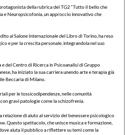
rotagonista della rubrica del TG2 “Tutto il bello che
apia e Neuropsicofonia, un approccio innovativo che
to al Salone Internazionale del Libro di Torino, ha reso
co e per la crescita personale, integrandola nel suo
 e del Centro di Ricerca in Psicoanalisi di Gruppo
se, ha iniziato la sua carriera unendo arte e terapia già
ile Beccaria di Milano.
toriali per le tossicodipendenze, nelle comunità
i con gravi patologie come la schizofrenia.
 relazione di aiuto al servizio del benessere psicologico
ow. Questo spettacolo, che unisce musica e formazione,
dove aiuta il pubblico a riflettere su temi come la