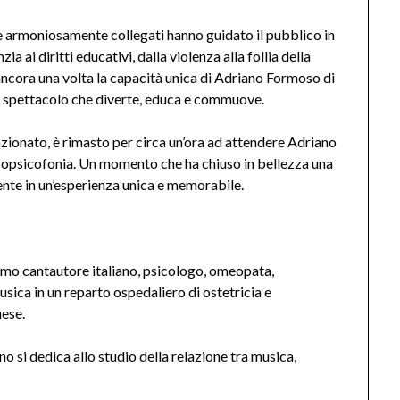
 armoniosamente collegati hanno guidato il pubblico in
ia ai diritti educativi, dalla violenza alla follia della
cora una volta la capacità unica di Adriano Formoso di
o spettacolo che diverte, educa e commuove.
ozionato, è rimasto per circa un’ora ad attendere Adriano
europsicofonia. Un momento che ha chiuso in bellezza una
ente in un’esperienza unica e memorabile.
rimo cantautore italiano, psicologo, omeopata,
sica in un reparto ospedaliero di ostetricia e
nese.
o si dedica allo studio della relazione tra musica,