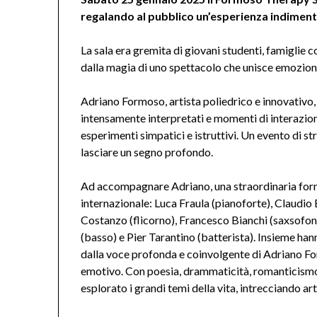
regalando al pubblico un’esperienza indimenti
La sala era gremita di giovani studenti, famiglie co
dalla magia di uno spettacolo che unisce emozione
Adriano Formoso, artista poliedrico e innovativo
intensamente interpretati e momenti di interazione
esperimenti simpatici e istruttivi. Un evento di s
lasciare un segno profondo.
Ad accompagnare Adriano, una straordinaria forma
internazionale: Luca Fraula (pianoforte), Claudio
Costanzo (flicorno), Francesco Bianchi (saxsofo
(basso) e Pier Tarantino (batterista). Insieme han
dalla voce profonda e coinvolgente di Adriano Fo
emotivo. Con poesia, drammaticità, romanticismo e
esplorato i grandi temi della vita, intrecciando ar