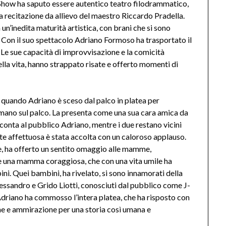
 Show ha saputo essere autentico teatro filodrammatico,
a recitazione da allievo del maestro Riccardo Pradella.
 un’inedita maturità artistica, con brani che si sono
 Con il suo spettacolo Adriano Formoso ha trasportato il
Le sue capacità di improvvisazione e la comicità
ella vita, hanno strappato risate e offerto momenti di
 quando Adriano è sceso dal palco in platea per
 mano sul palco. La presenta come una sua cara amica da
acconta al pubblico Adriano, mentre i due restano vicini
nte affettuosa è stata accolta con un caloroso applauso.
ue, ha offerto un sentito omaggio alle mamme,
e una mamma coraggiosa, che con una vita umile ha
ni. Quei bambini, ha rivelato, si sono innamorati della
lessandro e Grido Liotti, conosciuti dal pubblico come J-
Adriano ha commosso l’intera platea, che ha risposto con
ne e ammirazione per una storia così umana e