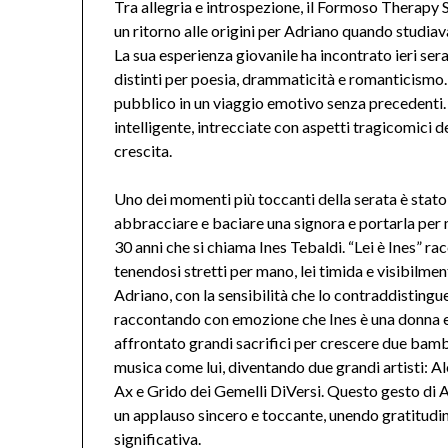
Tra allegria e introspezione, il Formoso Therapy
un ritorno alle origini per Adriano quando studiav
La sua esperienza giovanile ha incontrato ieri sera
distinti per poesia, drammaticità e romanticismo.
pubblico in un viaggio emotivo senza precedenti. 
intelligente, intrecciate con aspetti tragicomici d
crescita.
Uno dei momenti più toccanti della serata è stato
abbracciare e baciare una signora e portarla per
30 anni che si chiama Ines Tebaldi. “Lei è Ines” r
tenendosi stretti per mano, lei timida e visibilme
Adriano, con la sensibilità che lo contraddisting
raccontando con emozione che Ines è una donna 
affrontato grandi sacrifici per crescere due bambi
musica come lui, diventando due grandi artisti: A
Ax e Grido dei Gemelli DiVersi. Questo gesto di 
un applauso sincero e toccante, unendo gratitudi
significativa.