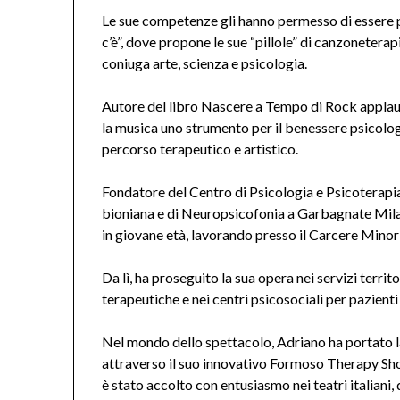
Le sue competenze gli hanno permesso di essere p
c’è”, dove propone le sue “pillole” di canzoneter
coniuga arte, scienza e psicologia.
Autore del libro Nascere a Tempo di Rock applaudi
la musica uno strumento per il benessere psicologi
percorso terapeutico e artistico.
Fondatore del Centro di Psicologia e Psicoterapia
bioniana e di Neuropsicofonia a Garbagnate Milane
in giovane età, lavorando presso il Carcere Minor
Da lì, ha proseguito la sua opera nei servizi terri
terapeutiche e nei centri psicosociali per pazient
Nel mondo dello spettacolo, Adriano ha portato la
attraverso il suo innovativo Formoso Therapy Sh
è stato accolto con entusiasmo nei teatri italiani, 