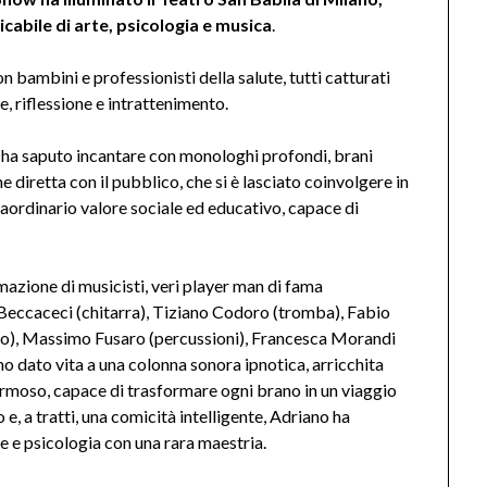
cabile di arte, psicologia e musica
.
n bambini e professionisti della salute, tutti catturati
, riflessione e intrattenimento.
, ha saputo incantare con monologhi profondi, brani
 diretta con il pubblico, che si è lasciato coinvolgere in
traordinario valore sociale ed educativo, capace di
zione di musicisti, veri player man di fama
 Beccaceci (chitarra), Tiziano Codoro (tromba), Fabio
no), Massimo Fusaro (percussioni), Francesca Morandi
no dato vita a una colonna sonora ipnotica, arricchita
rmoso, capace di trasformare ogni brano in un viaggio
, a tratti, una comicità intelligente, Adriano ha
te e psicologia con una rara maestria.