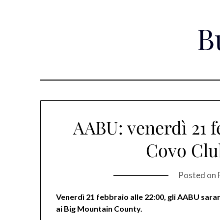
Skip
to
B
content
AABU: venerdì 21 f
Covo Clu
Posted on
Venerdì 21 febbraio alle 22:00, gli AABU sara
ai Big Mountain County.