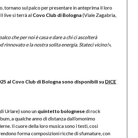
o, tornano sul palco per presentare in anteprima il loro
. Il live si terrà al
Covo Club di Bologna
(Viale Zagabria,
alco che per noi è casa e dare a chi ci ascolterà
rinnovato e la nostra solita energia. Stateci vicino!»,
 2025 al Covo Club di Bologna sono disponibili su
DICE
i Urlare) sono un
quintetto bolognese
di rock
o album, a qualche anno di distanza dall’omonimo
ne. Il cuore della loro musica sono i testi, così
i prendono forma composizioni ricche di sfumature, con