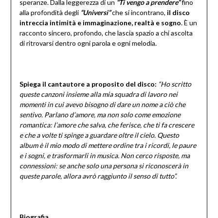
speranze. Dalla leggerezza di un
“Ti vengo a prendere”
fino
alla profondità degli
“Universi”
che si incontrano,
il disco
intreccia intimità e immaginazione, realtà e sogno
. È un
racconto sincero, profondo, che lascia spazio a chi ascolta
di ritrovarsi dentro ogni parola e ogni melodia.
Spiega il cantautore a proposito del disco:
“Ho scritto
queste canzoni insieme alla mia squadra di lavoro nei
momenti in cui avevo bisogno di dare un nome a ciò che
sentivo. Parlano d’amore, ma non solo come emozione
romantica: l’amore che salva, che ferisce, che ti fa crescere
e che a volte ti spinge a guardare oltre il cielo. Questo
album è il mio modo di mettere ordine tra i ricordi, le paure
e i sogni, e trasformarli in musica. Non cerco risposte, ma
connessioni: se anche solo una persona si riconoscerà in
queste parole, allora avrò raggiunto il senso di tutto”.
Biografia