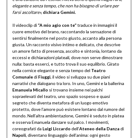
elegante e senza tempo, che non ha bisogno di urlare per
farsi ascoltare»,
dichiara Gemini.
Il videoclip di
“A mio agio con te”
traduce in immagini il
cuore emotivo del brano, raccontando la sensazione di
sentirsi finalmente nel posto giusto, accanto alla persona
giusta. Un racconto visivo intimo e delicato, che descrive
un amore fatto di presenza, ascolto e sintonia, lontano da
eccessi e dichiarazioni plateali, dove non serve dimostrare
nulla: basta esserci, e tutto trova il suo equilibrio. Girato
nella cornice elegante e senza tempo del
Teatro
Comunale
di
Fiuggi
, il video si sviluppa su due piani
narrativi che dialogano tra loro. In uno, Gemini e la ballerina
Emanuela Micallo
si trovano insieme nei palchi
sopraelevati del teatro, uno spazio sospeso e quasi
segreto che diventa metafora di un luogo emotivo
protetto, dove l’amore può esistere lontano dal rumore del
mondo. Nell’altra ambientazione, Gemini è seduto in platea
e osserva Emanuela danzare sul palco. I movimenti,
coreografati da
Luigi Liccardo
dell’
Ateneo
della Danza
di
Napoli
, diventano linguaggio dell’anima: ogni gesto