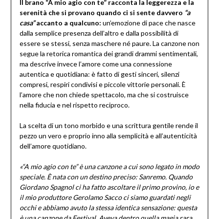
Il brano “A mio agio con te” racconta la leggerezza e la
serenità che si provano quando ci si sente davvero
“a
casa”
accanto a qualcuno:
un’emozione di pace che nasce
dalla semplice presenza dell’altro e dalla possibilità di
essere se stessi, senza maschere né paure. La canzone non
segue la retorica romantica dei grandi drammi sentimentali,
ma descrive invece l’amore come una connessione
autentica e quotidiana: è fatto di gesti sinceri, silenzi
compresi, respiri condivisi e piccole vittorie personali. È
l’amore che non chiede spettacolo, ma che si costruisce
nella fiducia e nel rispetto reciproco.
La scelta di un tono morbido e una scrittura gentile rende il
pezzo un vero e proprio inno alla semplicità e all’autenticità
dell’amore quotidiano.
«“A mio agio con te” è una canzone a cui sono legato in modo
speciale. È nata con un destino preciso: Sanremo. Quando
Giordano Spagnol ci ha fatto ascoltare il primo provino, io e
il mio produttore Gerolamo Sacco ci siamo guardati negli
occhi e abbiamo avuto la stessa identica sensazione: questa
è una canzone da Festival. Aveva dentro quella magia rara,