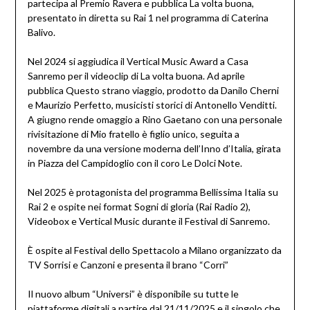
partecipa al Premio Ravera e pubblica La volta buona,
presentato in diretta su Rai 1 nel programma di Caterina
Balivo.
Nel 2024 si aggiudica il Vertical Music Award a Casa
Sanremo per il videoclip di La volta buona. Ad aprile
pubblica Questo strano viaggio, prodotto da Danilo Cherni
e Maurizio Perfetto, musicisti storici di Antonello Venditti.
A giugno rende omaggio a Rino Gaetano con una personale
rivisitazione di Mio fratello è figlio unico, seguita a
novembre da una versione moderna dell’Inno d’Italia, girata
in Piazza del Campidoglio con il coro Le Dolci Note.
Nel 2025 è protagonista del programma Bellissima Italia su
Rai 2 e ospite nei format Sogni di gloria (Rai Radio 2),
Videobox e Vertical Music durante il Festival di Sanremo.
È ospite al Festival dello Spettacolo a Milano organizzato da
TV Sorrisi e Canzoni e presenta il brano “Corri”
Il nuovo album “Universi” è disponibile su tutte le
piattaforme digitali a partire dal 21/11/2025 e il singolo che