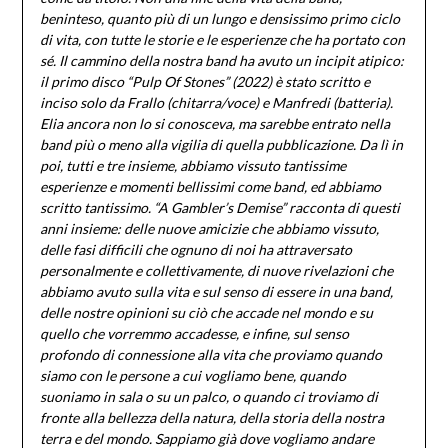
beninteso, quanto più di un lungo e densissimo primo ciclo
di vita, con tutte le storie e le esperienze che ha portato con
sé. Il cammino della nostra band ha avuto un incipit atipico:
il primo disco “Pulp Of Stones” (2022) è stato scritto e
inciso solo da Frallo (chitarra/voce) e Manfredi (batteria).
Elia ancora non lo si conosceva, ma sarebbe entrato nella
band più o meno alla vigilia di quella pubblicazione. Da lì in
poi, tutti e tre insieme, abbiamo vissuto tantissime
esperienze e momenti bellissimi come band, ed abbiamo
scritto tantissimo. “A Gambler’s Demise” racconta di questi
anni insieme: delle nuove amicizie che abbiamo vissuto,
delle fasi difficili che ognuno di noi ha attraversato
personalmente e collettivamente, di nuove rivelazioni che
abbiamo avuto sulla vita e sul senso di essere in una band,
delle nostre opinioni su ciò che accade nel mondo e su
quello che vorremmo accadesse, e infine, sul senso
profondo di connessione alla vita che proviamo quando
siamo con le persone a cui vogliamo bene, quando
suoniamo in sala o su un palco, o quando ci troviamo di
fronte alla bellezza della natura, della storia della nostra
terra e del mondo. Sappiamo già dove vogliamo andare