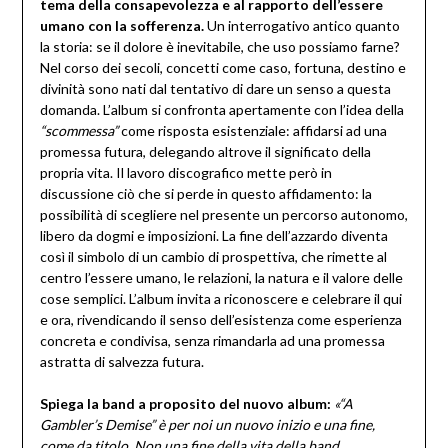
tema della consapevolezza e al rapporto dell’essere
umano con la sofferenza.
Un interrogativo antico quanto
la storia: se il dolore è inevitabile, che uso possiamo farne?
Nel corso dei secoli, concetti come caso, fortuna, destino e
divinità sono nati dal tentativo di dare un senso a questa
domanda. L’album si confronta apertamente con l’idea della
“scommessa”
come risposta esistenziale: affidarsi ad una
promessa futura, delegando altrove il significato della
propria vita. Il lavoro discografico mette però in
discussione ciò che si perde in questo affidamento: la
possibilità di scegliere nel presente un percorso autonomo,
libero da dogmi e imposizioni. La fine dell’azzardo diventa
così il simbolo di un cambio di prospettiva, che rimette al
centro l’essere umano, le relazioni, la natura e il valore delle
cose semplici. L’album invita a riconoscere e celebrare il qui
e ora, rivendicando il senso dell’esistenza come esperienza
concreta e condivisa, senza rimandarla ad una promessa
astratta di salvezza futura.
Spiega la band a proposito del nuovo album:
«“A
Gambler’s Demise” è per noi un nuovo inizio e una fine,
come da titolo. Non una fine della vita della band,